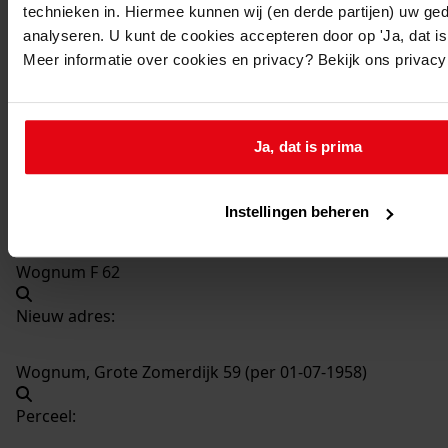
technieken in. Hiermee kunnen wij (en derde partijen) uw ge
1045
Bouw bergschuur en varkensschuur, 1956
analyseren. U kunt de cookies accepteren door op 'Ja, dat is 
Datering
:
Meer informatie over cookies en privacy? Bekijk ons privac
1956
Beschrijving:
Bouw bergschuur en varkensschuur
Ja, dat is prima
Datum vergunning:
03-10-1956
Instellingen beheren
Adres:
Wognum F 62
Nieuw adres:
Wognum, Grote Zomerdijk 59 (per 01-07-1958)
Perceel: