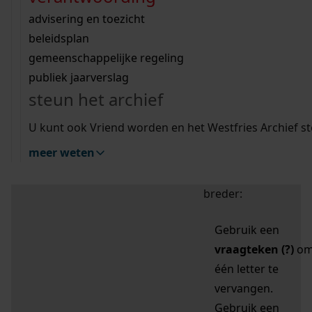
zoektips
Wij helpen u op weg met een aantal zoektips.
bekijk ons geschiedenislokaal
vergunningen
bouwvergunningen
advisering en toezicht
bekijk alle zoektips
beeld en geluid
omgevingsvergunningen
beleidsplan
uitleg nodig?
gemeenschappelijke regeling
publiek jaarverslag
Mijn Studiezaal (inloggen)
Wij helpen u op weg met een aantal zoektips.
steun het archief
bekijk alle zoektips
Door leestekens in
U kunt ook Vriend worden en het Westfries Archief s
uw zoekopdracht te
meer weten
gebruiken, zoekt u
specifieker of juist
breder:
Gebruik een
vraagteken (?)
o
één letter te
vervangen.
Gebruik een