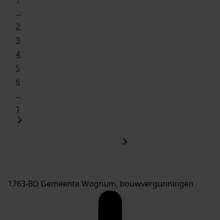
...
2
3
4
5
6
...
1
1763-BD Gemeente Wognum, bouwvergunningen