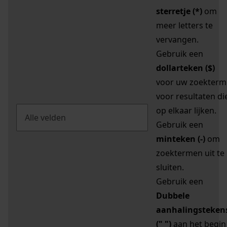
sterretje (*)
om
meer letters te
vervangen.
Gebruik een
dollarteken ($)
voor uw zoekterm
voor resultaten di
op elkaar lijken.
Gebruik een
minteken (-)
om
zoektermen uit te
sluiten.
Gebruik een
Dubbele
aanhalingsteken
(" ")
aan het begin