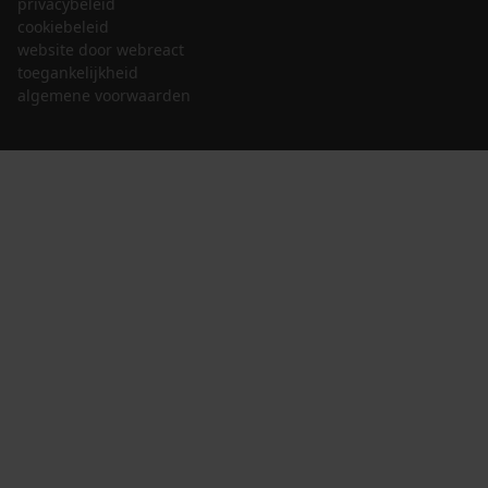
privacybeleid
cookiebeleid
website door webreact
toegankelijkheid
algemene voorwaarden