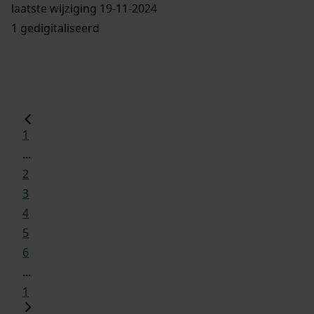
laatste wijziging 19-11-2024
1 gedigitaliseerd
1
...
2
3
4
5
6
...
1