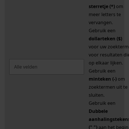
sterretje (*)
om
meer letters te
vervangen.
Gebruik een
dollarteken ($)
voor uw zoekterm
voor resultaten di
op elkaar lijken.
Gebruik een
minteken (-)
om
zoektermen uit te
sluiten.
Gebruik een
Dubbele
aanhalingsteken
(" ")
aan het begin