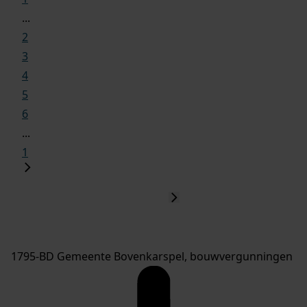
...
2
3
4
5
6
...
1
1795-BD Gemeente Bovenkarspel, bouwvergunningen