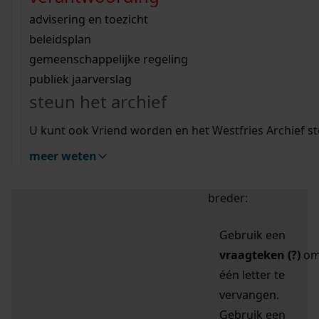
zoektips
Wij helpen u op weg met een aantal zoektips.
bekijk ons geschiedenislokaal
vergunningen
bouwvergunningen
advisering en toezicht
bekijk alle zoektips
beeld en geluid
omgevingsvergunningen
beleidsplan
uitleg nodig?
gemeenschappelijke regeling
publiek jaarverslag
Mijn Studiezaal (inloggen)
Wij helpen u op weg met een aantal zoektips.
steun het archief
bekijk alle zoektips
Door leestekens in
U kunt ook Vriend worden en het Westfries Archief s
uw zoekopdracht te
meer weten
gebruiken, zoekt u
specifieker of juist
breder:
Gebruik een
vraagteken (?)
o
één letter te
vervangen.
Gebruik een