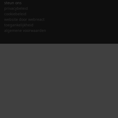
steun ons
privacybeleid
cookiebeleid
website door webreact
toegankelijkheid
algemene voorwaarden