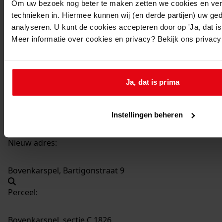
Om uw bezoek nog beter te maken zetten we cookies en verg
technieken in. Hiermee kunnen wij (en derde partijen) uw ge
1206
Plaatsen van een berging, 26-02-1975
analyseren. U kunt de cookies accepteren door op 'Ja, dat is 
Datering
:
Meer informatie over cookies en privacy? Bekijk ons privac
26-02-1975
Beschrijving:
Plaatsen van een berging
Ja, dat is prima
Adres:
Instellingen beheren
Bovenkarspel, Bartigonstraat 9
Nieuw adres:
Bovenkarspel, Bartigonstraat 9
Perceel:
Bovenkarspel, sectie C 1826