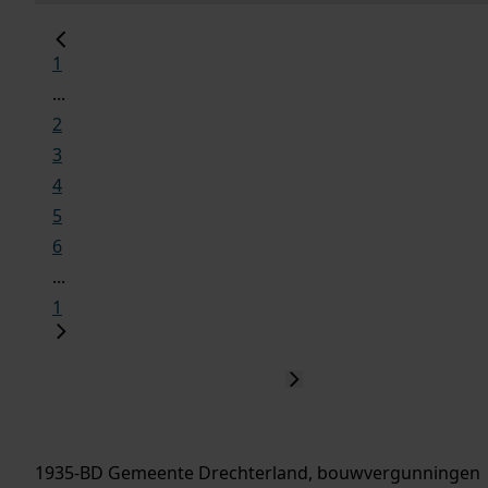
1
...
2
3
4
5
6
...
1
1935-BD Gemeente Drechterland, bouwvergunningen