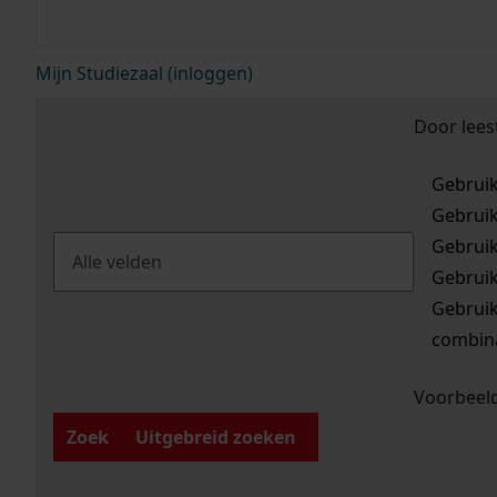
Mijn Studiezaal (inloggen)
Door lees
Gebrui
Gebrui
Gebrui
Gebrui
Gebrui
combina
Voorbeeld
Zoek
Uitgebreid zoeken