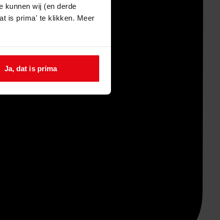
e kunnen wij (en derde
t is prima' te klikken. Meer
Ja, dat is prima