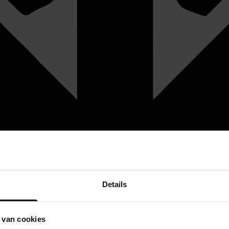
Details
 van cookies