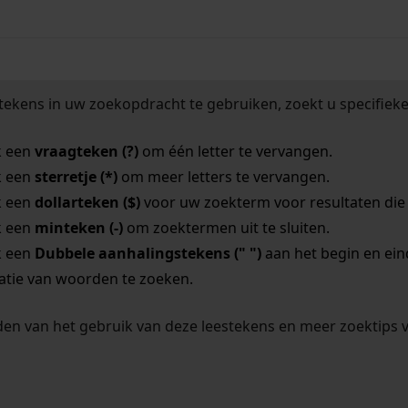
tekens in uw zoekopdracht te gebruiken, zoekt u specifieker
k een
vraagteken (?)
om één letter te vervangen.
k een
sterretje (*)
om meer letters te vervangen.
k een
dollarteken ($)
voor uw zoekterm voor resultaten die o
k een
minteken (-)
om zoektermen uit te sluiten.
k een
Dubbele aanhalingstekens (" ")
aan het begin en ei
tie van woorden te zoeken.
en van het gebruik van deze leestekens en meer zoektips 