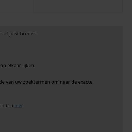
 of juist breder:
p elkaar lijken.
nde van uw zoektermen om naar de exacte
vindt u
hier
.