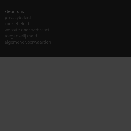
steun ons
privacybeleid
cookiebeleid
website door webreact
toegankelijkheid
algemene voorwaarden