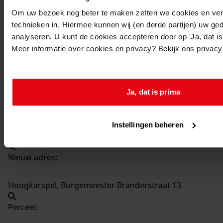
537
Bouw serre en erker, 1997
Om uw bezoek nog beter te maken zetten we cookies en verg
Datering
:
technieken in. Hiermee kunnen wij (en derde partijen) uw ge
1997
analyseren. U kunt de cookies accepteren door op 'Ja, dat is 
Meer informatie over cookies en privacy? Bekijk ons privac
Beschrijving:
Bouw serre en erker
Datum vergunning:
Ja, dat is prima
22-10-1997
Adres:
Instellingen beheren
Hoogkarspel, Burgemeester Branderstraat 13
Nieuw adres:
Hoogkarspel, Burgemeester Branderstraat 13
Perceel: