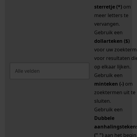
sterretje (*)
om
meer letters te
vervangen.
Gebruik een
dollarteken ($)
voor uw zoekterm
voor resultaten di
op elkaar lijken.
Gebruik een
minteken (-)
om
zoektermen uit te
sluiten.
Gebruik een
Dubbele
aanhalingsteken
(" ")
aan het begin