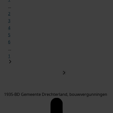
...
2
3
4
5
6
...
1
1935-BD Gemeente Drechterland, bouwvergunningen