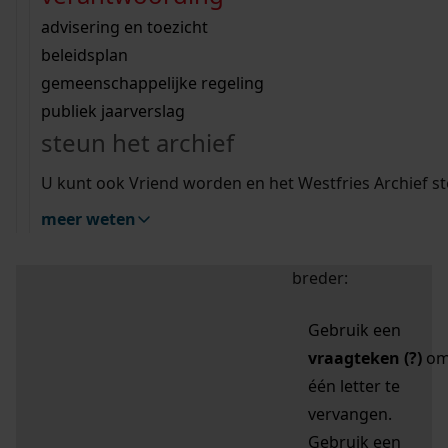
zoektips
Wij helpen u op weg met een aantal zoektips.
bekijk ons geschiedenislokaal
vergunningen
bouwvergunningen
advisering en toezicht
bekijk alle zoektips
beeld en geluid
omgevingsvergunningen
beleidsplan
uitleg nodig?
gemeenschappelijke regeling
publiek jaarverslag
Mijn Studiezaal (inloggen)
Wij helpen u op weg met een aantal zoektips.
steun het archief
bekijk alle zoektips
Door leestekens in
U kunt ook Vriend worden en het Westfries Archief s
uw zoekopdracht te
meer weten
gebruiken, zoekt u
specifieker of juist
breder:
Gebruik een
vraagteken (?)
o
één letter te
vervangen.
Gebruik een