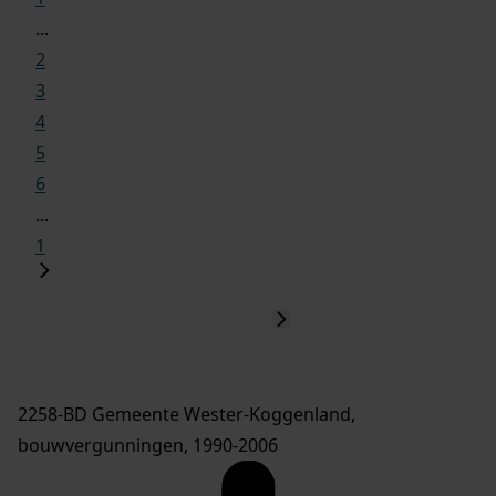
...
2
3
4
5
6
...
1
2258-BD Gemeente Wester-Koggenland,
bouwvergunningen, 1990-2006