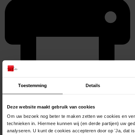
Printen
Toestemming
Details
duurzaam webadres
Deze website maakt gebruik van cookies
Om uw bezoek nog beter te maken zetten we cookies en verg
Inventaris
technieken in. Hiermee kunnen wij (en derde partijen) uw ge
analyseren. U kunt de cookies accepteren door op 'Ja, dat is 
Nummers 001 tot en met 200