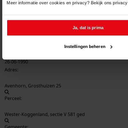
Meer informatie over cookies en privacy? Bekijk ons privac
89
plaatsen transformatorstation, 1990
Datering
:
Ja, dat is prima
1990
Beschrijving:
plaatsen transformatorstation
Instellingen beheren
Datum vergunning:
26-06-1990
Adres:
Avenhorn, Grosthuizen 25
Perceel:
Wester-Koggenland, sectie V 581 ged
Gemeente: