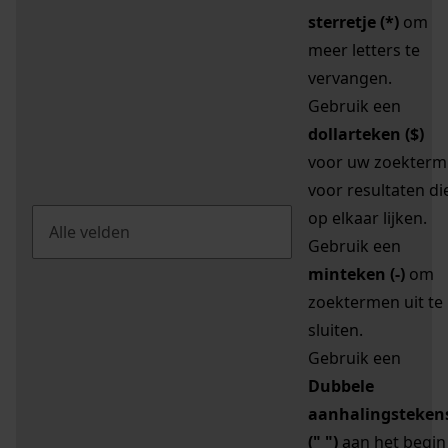
sterretje (*)
om
meer letters te
vervangen.
Gebruik een
dollarteken ($)
voor uw zoekterm
voor resultaten di
op elkaar lijken.
Gebruik een
minteken (-)
om
zoektermen uit te
sluiten.
Gebruik een
Dubbele
aanhalingsteken
(" ")
aan het begin