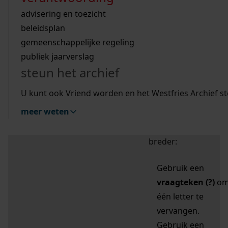
zoektips
Wij helpen u op weg met een aantal zoektips.
bekijk ons geschiedenislokaal
vergunningen
bouwvergunningen
advisering en toezicht
bekijk alle zoektips
beeld en geluid
omgevingsvergunningen
beleidsplan
uitleg nodig?
gemeenschappelijke regeling
publiek jaarverslag
Mijn Studiezaal (inloggen)
Wij helpen u op weg met een aantal zoektips.
steun het archief
bekijk alle zoektips
Door leestekens in
U kunt ook Vriend worden en het Westfries Archief s
uw zoekopdracht te
meer weten
gebruiken, zoekt u
specifieker of juist
breder:
Gebruik een
vraagteken (?)
o
één letter te
vervangen.
Gebruik een