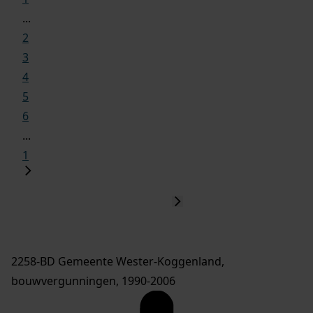
...
2
3
4
5
6
...
1
2258-BD Gemeente Wester-Koggenland,
bouwvergunningen, 1990-2006