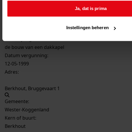
Ja, dat is prima
2068
de bouw van een dakkapel, 1999
Datering
:
Instellingen beheren
1999
Beschrijving:
de bouw van een dakkapel
Datum vergunning:
12-05-1999
Adres:
Berkhout, Bruggevaart 1
Gemeente:
Wester-Koggenland
Kern of buurt:
Berkhout