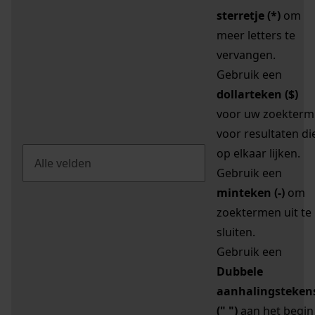
sterretje (*)
om
meer letters te
vervangen.
Gebruik een
dollarteken ($)
voor uw zoekterm
voor resultaten di
op elkaar lijken.
Gebruik een
minteken (-)
om
zoektermen uit te
sluiten.
Gebruik een
Dubbele
aanhalingsteken
(" ")
aan het begin