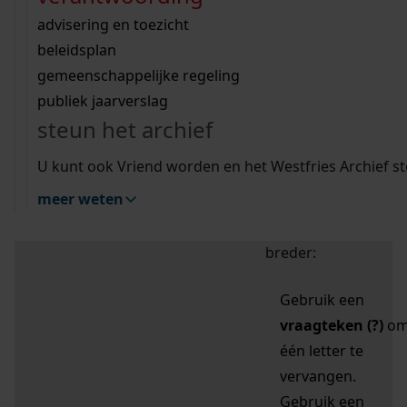
zoektips
Wij helpen u op weg met een aantal zoektips.
bekijk ons geschiedenislokaal
vergunningen
bouwvergunningen
advisering en toezicht
bekijk alle zoektips
beeld en geluid
omgevingsvergunningen
beleidsplan
uitleg nodig?
gemeenschappelijke regeling
publiek jaarverslag
Mijn Studiezaal (inloggen)
Wij helpen u op weg met een aantal zoektips.
steun het archief
bekijk alle zoektips
Door leestekens in
U kunt ook Vriend worden en het Westfries Archief s
uw zoekopdracht te
meer weten
gebruiken, zoekt u
specifieker of juist
breder:
Gebruik een
vraagteken (?)
o
één letter te
vervangen.
Gebruik een