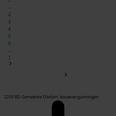
...
2
3
4
5
6
...
1
2259-BD Gemeente Obdam, bouwvergunningen