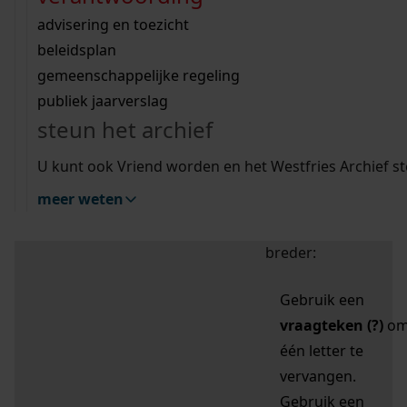
zoektips
Wij helpen u op weg met een aantal zoektips.
bekijk ons geschiedenislokaal
vergunningen
bouwvergunningen
advisering en toezicht
bekijk alle zoektips
beeld en geluid
omgevingsvergunningen
beleidsplan
uitleg nodig?
gemeenschappelijke regeling
publiek jaarverslag
Mijn Studiezaal (inloggen)
Wij helpen u op weg met een aantal zoektips.
steun het archief
bekijk alle zoektips
Door leestekens in
U kunt ook Vriend worden en het Westfries Archief s
uw zoekopdracht te
meer weten
gebruiken, zoekt u
specifieker of juist
breder:
Gebruik een
vraagteken (?)
o
één letter te
vervangen.
Gebruik een