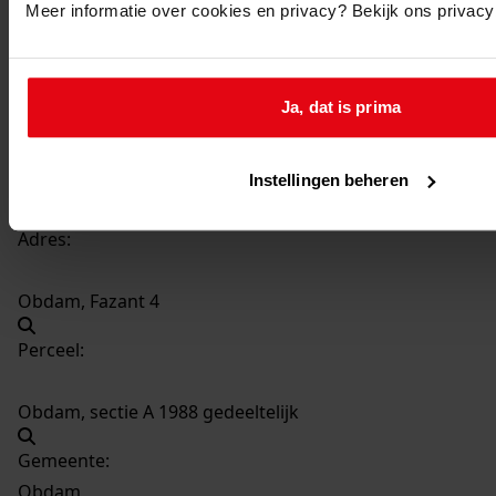
Meer informatie over cookies en privacy? Bekijk ons privac
677
Bouw woning met garage, 1990
Datering
:
1990
Ja, dat is prima
Beschrijving:
Bouw woning met garage
Datum vergunning:
Instellingen beheren
19-06-1990
Adres:
Obdam, Fazant 4
Perceel:
Obdam, sectie A 1988 gedeeltelijk
Gemeente:
Obdam