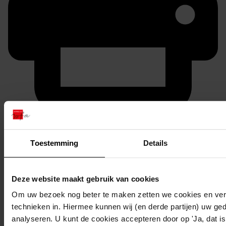
Printen
duurzaam webadres
Toestemming
Details
Deze website maakt gebruik van cookies
Inventaris
Om uw bezoek nog beter te maken zetten we cookies en verg
01. Nrs. 636-699
technieken in. Hiermee kunnen wij (en derde partijen) uw ge
analyseren. U kunt de cookies accepteren door op 'Ja, dat is 