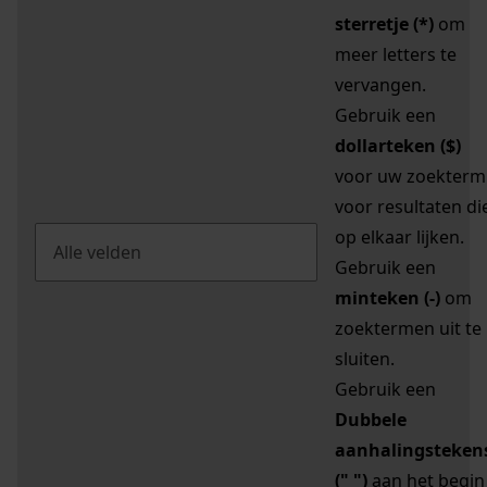
sterretje (*)
om
meer letters te
vervangen.
Gebruik een
dollarteken ($)
voor uw zoekterm
voor resultaten di
op elkaar lijken.
Gebruik een
minteken (-)
om
zoektermen uit te
sluiten.
Gebruik een
Dubbele
aanhalingsteken
(" ")
aan het begin