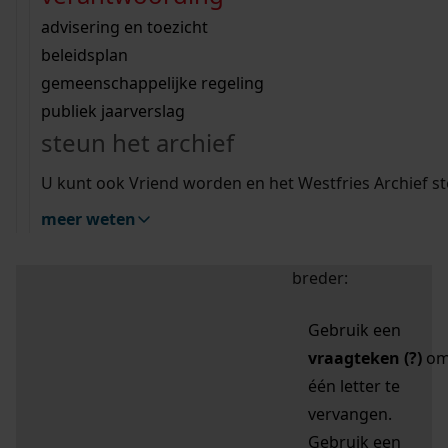
zoektips
Wij helpen u op weg met een aantal zoektips.
bekijk ons geschiedenislokaal
vergunningen
bouwvergunningen
advisering en toezicht
bekijk alle zoektips
beeld en geluid
omgevingsvergunningen
beleidsplan
uitleg nodig?
gemeenschappelijke regeling
publiek jaarverslag
Mijn Studiezaal (inloggen)
Wij helpen u op weg met een aantal zoektips.
steun het archief
bekijk alle zoektips
Door leestekens in
U kunt ook Vriend worden en het Westfries Archief s
uw zoekopdracht te
meer weten
gebruiken, zoekt u
specifieker of juist
breder:
Gebruik een
vraagteken (?)
o
één letter te
vervangen.
Gebruik een