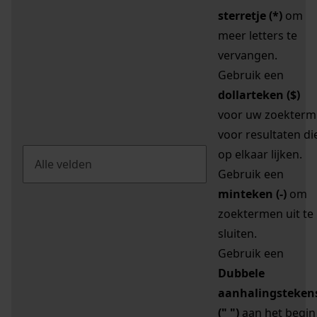
sterretje (*)
om
meer letters te
vervangen.
Gebruik een
dollarteken ($)
voor uw zoekterm
voor resultaten di
op elkaar lijken.
Gebruik een
minteken (-)
om
zoektermen uit te
sluiten.
Gebruik een
Dubbele
aanhalingsteken
(" ")
aan het begin