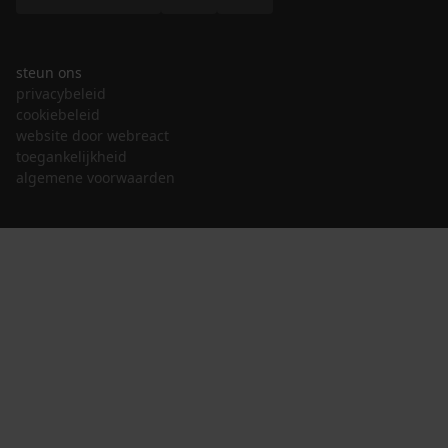
steun ons
privacybeleid
cookiebeleid
website door webreact
toegankelijkheid
algemene voorwaarden