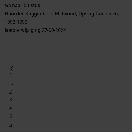
Ga naar dit stuk:
Noorder-Koggenland, Midwoud; Opslag Goederen,
1992-1993
laatste wijziging 27-09-2024
1
...
2
3
4
5
6