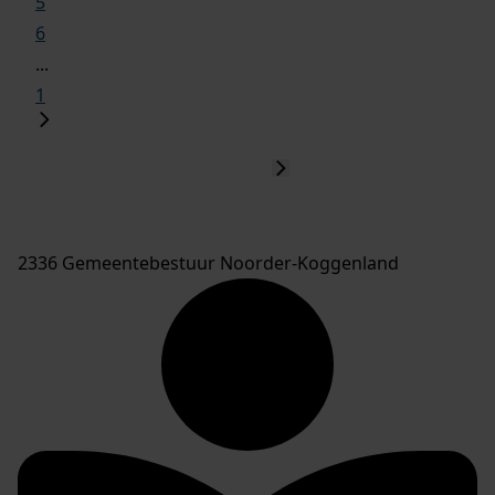
5
6
...
1
2336 Gemeentebestuur Noorder-Koggenland