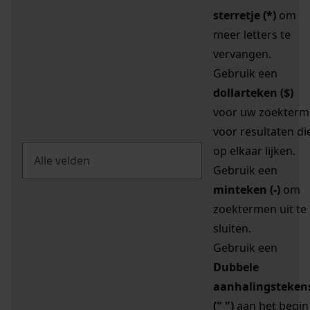
sterretje (*)
om
meer letters te
vervangen.
Gebruik een
dollarteken ($)
voor uw zoekterm
voor resultaten di
op elkaar lijken.
Gebruik een
minteken (-)
om
zoektermen uit te
sluiten.
Gebruik een
Dubbele
aanhalingsteken
(" ")
aan het begin