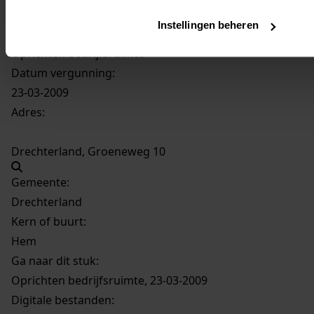
23-03-2009
Instellingen beheren
Beschrijving:
Oprichten bedrijfsruimte
Datum vergunning:
23-03-2009
Adres:
Drechterland, Groeneweg 10
Gemeente:
Drechterland
Kern of buurt:
Hem
Ga naar dit stuk:
Oprichten bedrijfsruimte, 23-03-2009
Digitale bestanden: