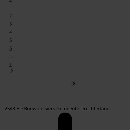
...
2
3
4
5
6
...
1
2543-BD Bouwdossiers Gemeente Drechterland