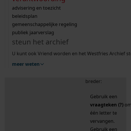
zoektips
Wij helpen u op weg met een aantal zoektips.
bekijk ons geschiedenislokaal
vergunningen
bouwvergunningen
advisering en toezicht
bekijk alle zoektips
beeld en geluid
omgevingsvergunningen
beleidsplan
uitleg nodig?
gemeenschappelijke regeling
publiek jaarverslag
Mijn Studiezaal (inloggen)
Wij helpen u op weg met een aantal zoektips.
steun het archief
bekijk alle zoektips
Door leestekens in
U kunt ook Vriend worden en het Westfries Archief s
uw zoekopdracht te
meer weten
gebruiken, zoekt u
specifieker of juist
breder:
Gebruik een
vraagteken (?)
o
één letter te
vervangen.
Gebruik een