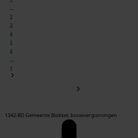
...
2
3
4
5
6
...
1
1342-BD Gemeente Blokker, bouwvergunningen