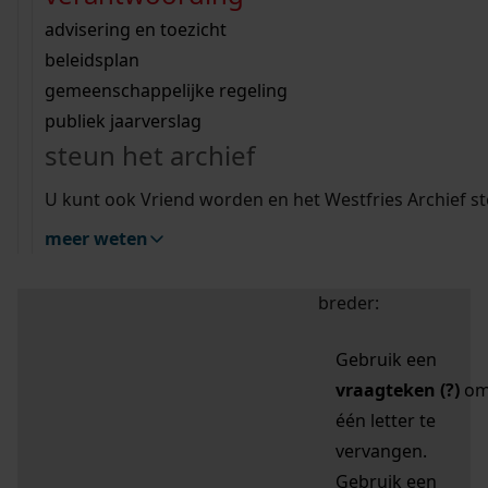
zoektips
Wij helpen u op weg met een aantal zoektips.
bekijk ons geschiedenislokaal
vergunningen
bouwvergunningen
advisering en toezicht
bekijk alle zoektips
beeld en geluid
omgevingsvergunningen
beleidsplan
uitleg nodig?
gemeenschappelijke regeling
publiek jaarverslag
Mijn Studiezaal (inloggen)
Wij helpen u op weg met een aantal zoektips.
steun het archief
bekijk alle zoektips
Door leestekens in
U kunt ook Vriend worden en het Westfries Archief s
uw zoekopdracht te
meer weten
gebruiken, zoekt u
specifieker of juist
breder:
Gebruik een
vraagteken (?)
o
één letter te
vervangen.
Gebruik een