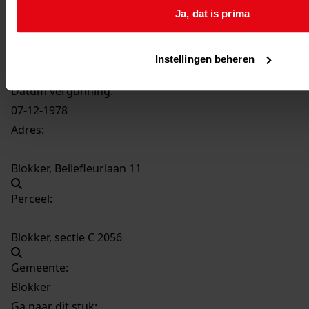
Datering
:
Ja, dat is prima
07-12-1978
Beschrijving:
Instellingen beheren
Uitbreiding van de woning
Datum vergunning:
07-12-1978
Adres:
Blokker, Bellefleurlaan 11
Perceel:
Blokker, sectie C 2056
Gemeente:
Blokker
Ga naar dit stuk: