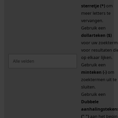
sterretje (*)
om
meer letters te
vervangen.
Gebruik een
dollarteken ($)
voor uw zoekterm
voor resultaten di
op elkaar lijken.
Gebruik een
minteken (-)
om
zoektermen uit te
sluiten.
Gebruik een
Dubbele
aanhalingsteken
(" ")
aan het begin