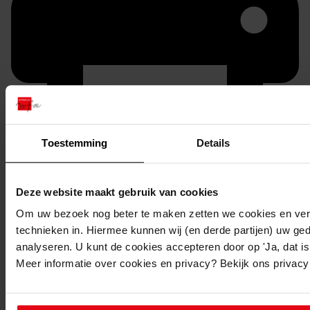
Toestemming
Details
Printen
duurzaam webadres
Deze website maakt gebruik van cookies
Om uw bezoek nog beter te maken zetten we cookies en verg
technieken in. Hiermee kunnen wij (en derde partijen) uw ge
analyseren. U kunt de cookies accepteren door op 'Ja, dat is 
Meer informatie over cookies en privacy? Bekijk ons privac
Inventaris bouwvergunningen Blokker 1935-1978
1005
Uitbreiding van de woning, 07-12-1978