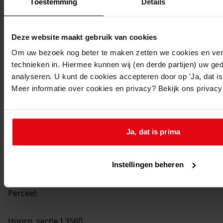
Toestemming
Details
838
Bouwen van zeven bedrijfsruimten, 1998
Datering
:
1998
Deze website maakt gebruik van cookies
Beschrijving:
Om uw bezoek nog beter te maken zetten we cookies en verg
Bouwen van zeven bedrijfsruimten
technieken in. Hiermee kunnen wij (en derde partijen) uw ge
analyseren. U kunt de cookies accepteren door op 'Ja, dat is 
Datum vergunning:
Meer informatie over cookies en privacy? Bekijk ons privac
04-02-1998
Adres:
Ja, dat is prima
Hoorn, De Corantijn 65
Instellingen beheren
Hoorn, De Corantijn 77
Perceel:
Hoorn, sectie I 3560