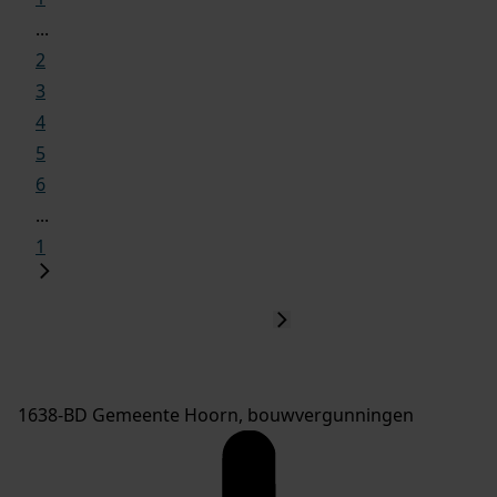
...
2
3
4
5
6
...
1
1638-BD Gemeente Hoorn, bouwvergunningen