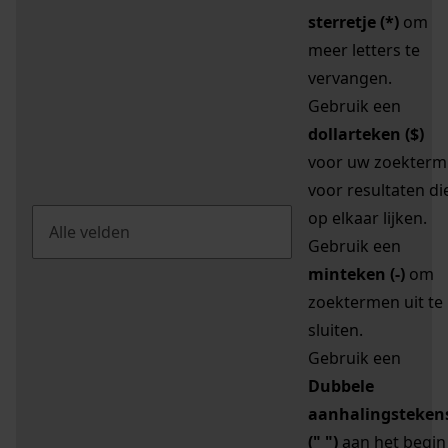
sterretje (*)
om
meer letters te
vervangen.
Gebruik een
dollarteken ($)
voor uw zoekterm
voor resultaten di
op elkaar lijken.
Gebruik een
minteken (-)
om
zoektermen uit te
sluiten.
Gebruik een
Dubbele
aanhalingsteken
(" ")
aan het begin