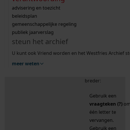
zoektips
Wij helpen u op weg met een aantal zoektips.
bekijk ons geschiedenislokaal
vergunningen
bouwvergunningen
advisering en toezicht
bekijk alle zoektips
beeld en geluid
omgevingsvergunningen
beleidsplan
uitleg nodig?
gemeenschappelijke regeling
publiek jaarverslag
Mijn Studiezaal (inloggen)
Wij helpen u op weg met een aantal zoektips.
steun het archief
bekijk alle zoektips
Door leestekens in
U kunt ook Vriend worden en het Westfries Archief s
uw zoekopdracht te
meer weten
gebruiken, zoekt u
specifieker of juist
breder:
Gebruik een
vraagteken (?)
o
één letter te
vervangen.
Gebruik een