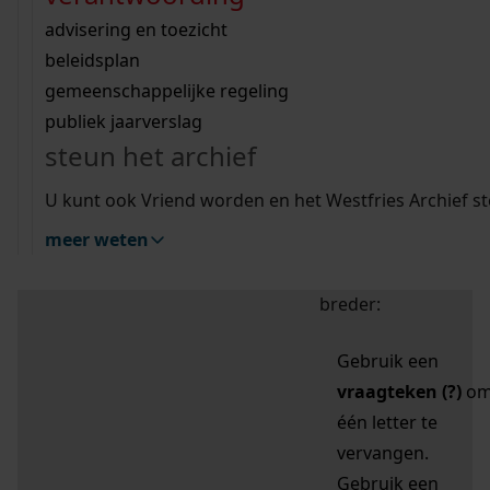
zoektips
Wij helpen u op weg met een aantal zoektips.
bekijk ons geschiedenislokaal
vergunningen
bouwvergunningen
advisering en toezicht
bekijk alle zoektips
beeld en geluid
omgevingsvergunningen
beleidsplan
uitleg nodig?
gemeenschappelijke regeling
publiek jaarverslag
Mijn Studiezaal (inloggen)
Wij helpen u op weg met een aantal zoektips.
steun het archief
bekijk alle zoektips
Door leestekens in
U kunt ook Vriend worden en het Westfries Archief s
uw zoekopdracht te
meer weten
gebruiken, zoekt u
specifieker of juist
breder:
Gebruik een
vraagteken (?)
o
één letter te
vervangen.
Gebruik een