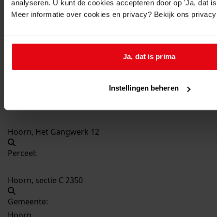
analyseren. U kunt de cookies accepteren door op 'Ja, dat is 
1531
Bouwen van een garage, 1993
Meer informatie over cookies en privacy? Bekijk ons privac
Datering
:
1993
Beschrijving:
Ja, dat is prima
Bouwen van een garage
Datum vergunning:
Instellingen beheren
02-02-1993
Adres:
Hoorn, Het Gangwerk 12
Perceel:
Hoorn, sectie C 2350
Gemeente:
Hoorn