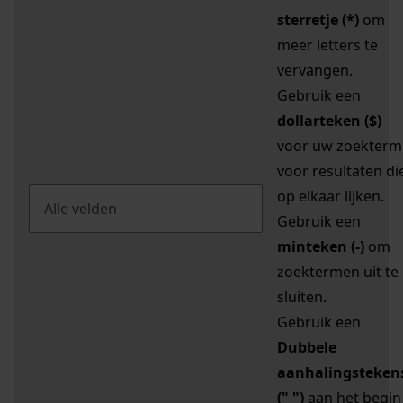
sterretje (*)
om
meer letters te
vervangen.
Gebruik een
dollarteken ($)
voor uw zoekterm
voor resultaten di
op elkaar lijken.
Gebruik een
minteken (-)
om
zoektermen uit te
sluiten.
Gebruik een
Dubbele
aanhalingsteken
(" ")
aan het begin