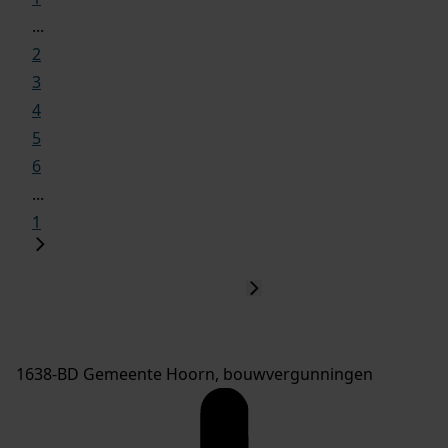
...
2
3
4
5
6
...
1
1638-BD Gemeente Hoorn, bouwvergunningen