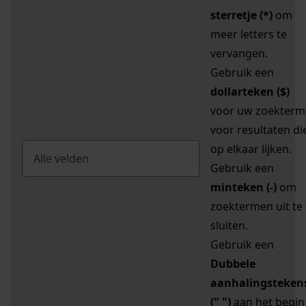
sterretje (*)
om
meer letters te
vervangen.
Gebruik een
dollarteken ($)
voor uw zoekterm
voor resultaten di
op elkaar lijken.
Gebruik een
minteken (-)
om
zoektermen uit te
sluiten.
Gebruik een
Dubbele
aanhalingsteken
(" ")
aan het begin