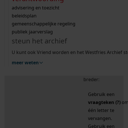
zoektips
Wij helpen u op weg met een aantal zoektips.
bekijk ons geschiedenislokaal
vergunningen
bouwvergunningen
advisering en toezicht
bekijk alle zoektips
beeld en geluid
omgevingsvergunningen
beleidsplan
uitleg nodig?
gemeenschappelijke regeling
publiek jaarverslag
Mijn Studiezaal (inloggen)
Wij helpen u op weg met een aantal zoektips.
steun het archief
bekijk alle zoektips
Door leestekens in
U kunt ook Vriend worden en het Westfries Archief s
uw zoekopdracht te
meer weten
gebruiken, zoekt u
specifieker of juist
breder:
Gebruik een
vraagteken (?)
o
één letter te
vervangen.
Gebruik een