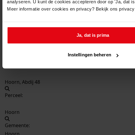
analyseren. U kunt de cookies accepteren door op 'Ja, dat is 
4345
Verbouwen van de woning, 1994
Meer informatie over cookies en privacy? Bekijk ons privac
Datering
:
1994
Beschrijving:
Ja, dat is prima
Verbouwen van de woning
Datum vergunning:
Instellingen beheren
24-08-1994
Adres:
Hoorn, Abdij 48
Perceel:
Hoorn
Gemeente:
Hoorn