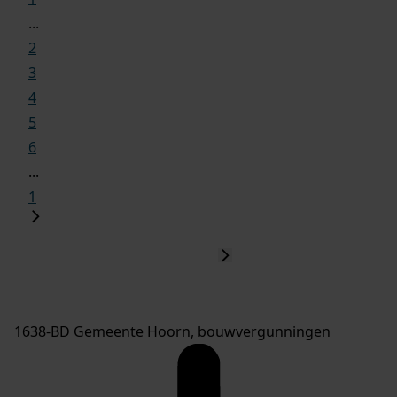
...
2
3
4
5
6
...
1
1638-BD Gemeente Hoorn, bouwvergunningen