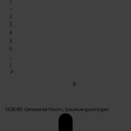
...
2
3
4
5
6
...
1
1638-BD Gemeente Hoorn, bouwvergunningen