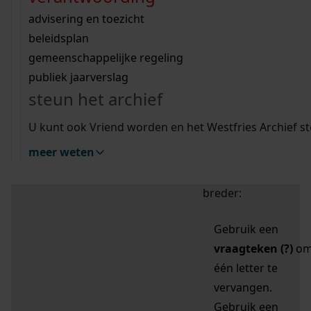
zoektips
Wij helpen u op weg met een aantal zoektips.
bekijk ons geschiedenislokaal
vergunningen
bouwvergunningen
advisering en toezicht
bekijk alle zoektips
beeld en geluid
omgevingsvergunningen
beleidsplan
uitleg nodig?
gemeenschappelijke regeling
publiek jaarverslag
Mijn Studiezaal (inloggen)
Wij helpen u op weg met een aantal zoektips.
steun het archief
bekijk alle zoektips
Door leestekens in
U kunt ook Vriend worden en het Westfries Archief s
uw zoekopdracht te
meer weten
gebruiken, zoekt u
specifieker of juist
breder:
Gebruik een
vraagteken (?)
o
één letter te
vervangen.
Gebruik een