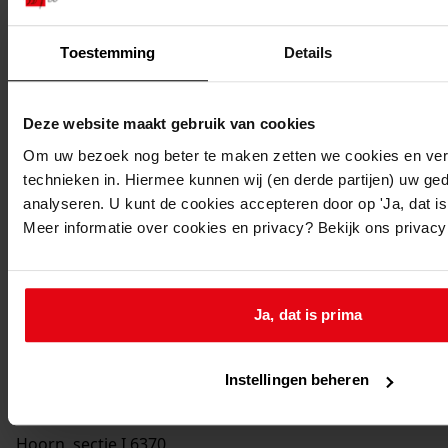
7261
Bouwen van een bedrijfsruimte, 2001
Datering
:
Toestemming
Details
2001
Beschrijving:
Deze website maakt gebruik van cookies
Bouwen van een bedrijfsruimte
Om uw bezoek nog beter te maken zetten we cookies en verg
Datum vergunning:
technieken in. Hiermee kunnen wij (en derde partijen) uw ge
24-04-2001
analyseren. U kunt de cookies accepteren door op 'Ja, dat is 
Adres:
Meer informatie over cookies en privacy? Bekijk ons privac
Hoorn, De Corantijn 61
Perceel:
Ja, dat is prima
Hoorn, sectie I 5977
Instellingen beheren
Hoorn, sectie I 6370