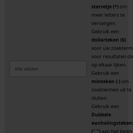
sterretje (*)
om
meer letters te
vervangen.
Gebruik een
dollarteken ($)
voor uw zoekterm
voor resultaten di
op elkaar lijken.
Gebruik een
minteken (-)
om
zoektermen uit te
sluiten.
Gebruik een
Dubbele
aanhalingsteken
(" ")
aan het begin