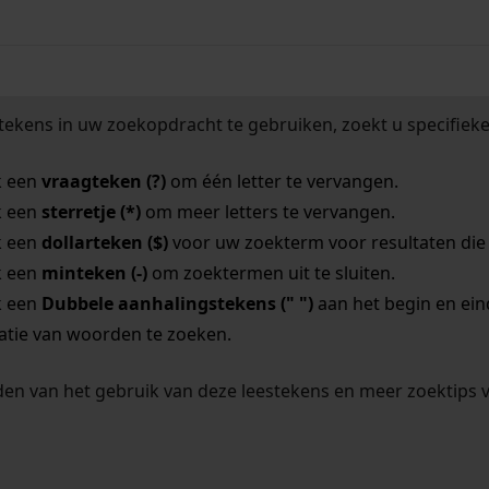
tekens in uw zoekopdracht te gebruiken, zoekt u specifieker
k een
vraagteken (?)
om één letter te vervangen.
k een
sterretje (*)
om meer letters te vervangen.
k een
dollarteken ($)
voor uw zoekterm voor resultaten die o
k een
minteken (-)
om zoektermen uit te sluiten.
k een
Dubbele aanhalingstekens (" ")
aan het begin en ei
tie van woorden te zoeken.
en van het gebruik van deze leestekens en meer zoektips 