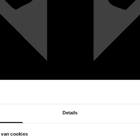
Details
 van cookies