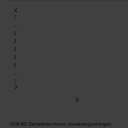
1
...
2
3
4
5
6
...
1
1638-BD Gemeente Hoorn, bouwvergunningen