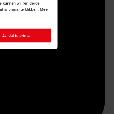
e kunnen wij (en derde
t is prima' te klikken. Meer
Ja, dat is prima