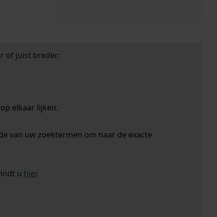
 of juist breder:
p elkaar lijken.
nde van uw zoektermen om naar de exacte
vindt u
hier
.