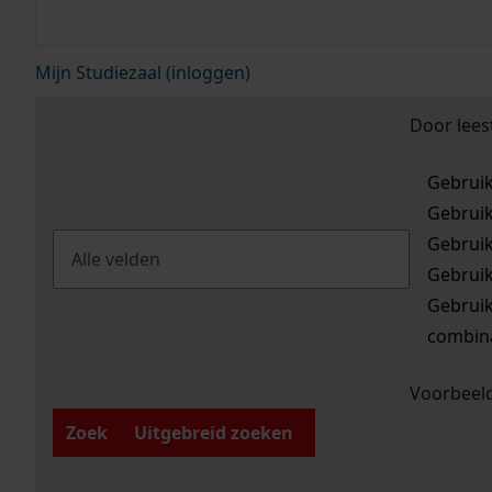
Mijn Studiezaal (inloggen)
Door lees
Gebrui
Gebrui
Gebrui
Gebrui
Gebrui
combina
Voorbeeld
Zoek
Uitgebreid zoeken