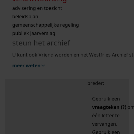
zoektips
Wij helpen u op weg met een aantal zoektips.
bekijk ons geschiedenislokaal
vergunningen
bouwvergunningen
advisering en toezicht
bekijk alle zoektips
beeld en geluid
omgevingsvergunningen
beleidsplan
uitleg nodig?
gemeenschappelijke regeling
publiek jaarverslag
Mijn Studiezaal (inloggen)
Wij helpen u op weg met een aantal zoektips.
steun het archief
bekijk alle zoektips
Door leestekens in
U kunt ook Vriend worden en het Westfries Archief s
uw zoekopdracht te
meer weten
gebruiken, zoekt u
specifieker of juist
breder:
Gebruik een
vraagteken (?)
o
één letter te
vervangen.
Gebruik een