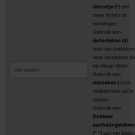
sterretje (*)
om
meer letters te
vervangen.
Gebruik een
dollarteken ($)
voor uw zoekterm
voor resultaten di
op elkaar lijken.
Gebruik een
minteken (-)
om
zoektermen uit te
sluiten.
Gebruik een
Dubbele
aanhalingsteken
(" ")
aan het begin