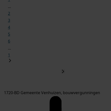
...
2
3
4
5
6
...
1
1720-BD Gemeente Venhuizen, bouwvergunningen