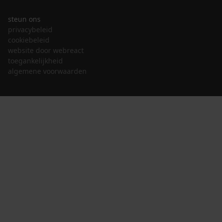
steun ons
privacybeleid
cookiebeleid
website door webreact
toegankelijkheid
algemene voorwaarden