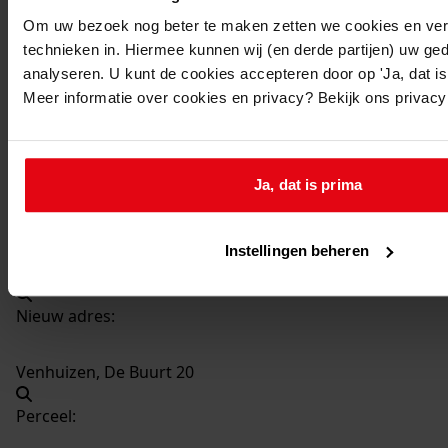
63
Bouw schuur, 1935
Om uw bezoek nog beter te maken zetten we cookies en verg
Datering
:
technieken in. Hiermee kunnen wij (en derde partijen) uw ge
1935
analyseren. U kunt de cookies accepteren door op 'Ja, dat is 
Meer informatie over cookies en privacy? Bekijk ons privac
Beschrijving:
Bouw schuur
Datum vergunning:
Ja, dat is prima
07-05-1935
Adres:
Instellingen beheren
Venhuizen, De Buurt -
Nieuw adres:
Venhuizen, De Buurt 20
Perceel: