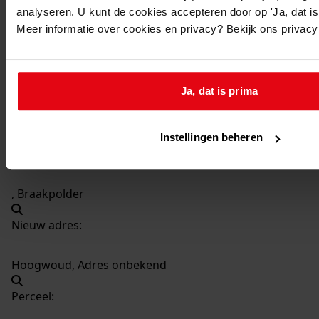
analyseren. U kunt de cookies accepteren door op 'Ja, dat is 
06-12-1950
Meer informatie over cookies en privacy? Bekijk ons privac
Datering
:
06-12-1950
Beschrijving:
Ja, dat is prima
Bouwen van een electrische bemalingsinstallatie
Datum vergunning:
06-12-1950
Instellingen beheren
Adres:
, Braakpolder
Nieuw adres:
Hoogwoud, Adres onbekend
Perceel: