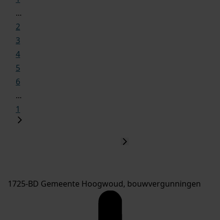
...
2
3
4
5
6
...
1
1725-BD Gemeente Hoogwoud, bouwvergunningen