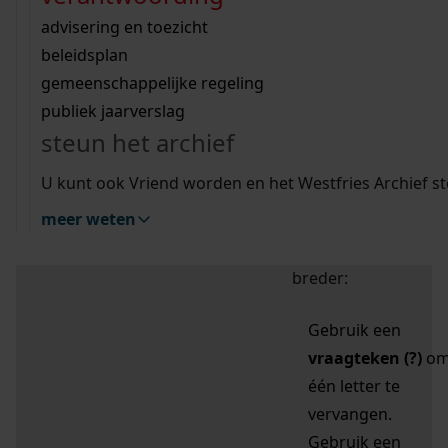
zoektips
Wij helpen u op weg met een aantal zoektips.
bekijk ons geschiedenislokaal
vergunningen
bouwvergunningen
advisering en toezicht
bekijk alle zoektips
beeld en geluid
omgevingsvergunningen
beleidsplan
uitleg nodig?
gemeenschappelijke regeling
publiek jaarverslag
Mijn Studiezaal (inloggen)
Wij helpen u op weg met een aantal zoektips.
steun het archief
bekijk alle zoektips
Door leestekens in
U kunt ook Vriend worden en het Westfries Archief s
uw zoekopdracht te
meer weten
gebruiken, zoekt u
specifieker of juist
breder:
Gebruik een
vraagteken (?)
o
één letter te
vervangen.
Gebruik een