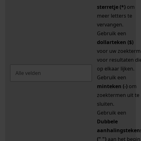
sterretje (*)
om
meer letters te
vervangen.
Gebruik een
dollarteken ($)
voor uw zoekterm
voor resultaten di
op elkaar lijken.
Gebruik een
minteken (-)
om
zoektermen uit te
sluiten.
Gebruik een
Dubbele
aanhalingsteken
(" ")
aan het begin