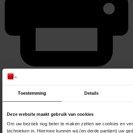
Printen
duurzaam webadres
Toestemming
Details
Inventaris
Deze website maakt gebruik van cookies
Om uw bezoek nog beter te maken zetten we cookies en verg
13
Bouwen van een electrische bemalingsinstallatie,
technieken in. Hiermee kunnen wij (en derde partijen) uw ge