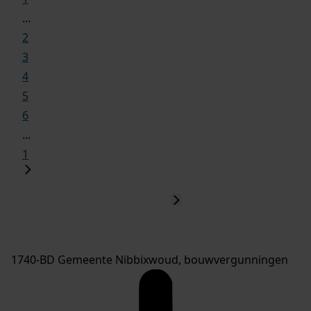
...
2
3
4
5
6
...
1
1740-BD Gemeente Nibbixwoud, bouwvergunningen