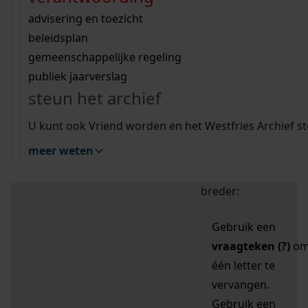
zoektips
Wij helpen u op weg met een aantal zoektips.
bekijk ons geschiedenislokaal
vergunningen
bouwvergunningen
advisering en toezicht
bekijk alle zoektips
beeld en geluid
omgevingsvergunningen
beleidsplan
uitleg nodig?
gemeenschappelijke regeling
publiek jaarverslag
Mijn Studiezaal (inloggen)
Wij helpen u op weg met een aantal zoektips.
steun het archief
bekijk alle zoektips
Door leestekens in
U kunt ook Vriend worden en het Westfries Archief s
uw zoekopdracht te
meer weten
gebruiken, zoekt u
specifieker of juist
breder:
Gebruik een
vraagteken (?)
o
één letter te
vervangen.
Gebruik een