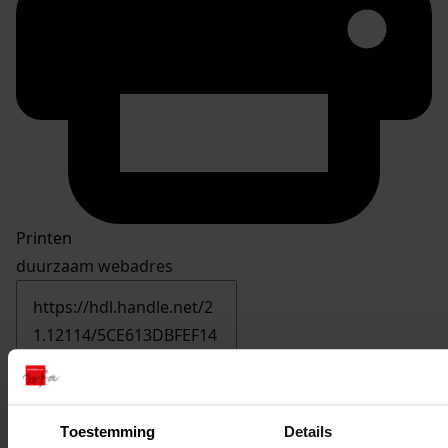
Printen
duurzaam webadres
Inventaris
06. Inv. nrs 501-600
Toestemming
Details