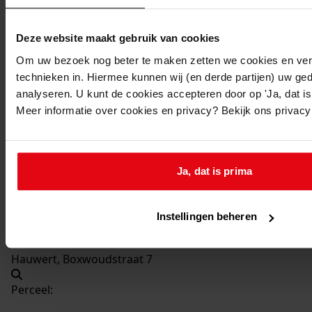
549
Bouw garage, 1972
Datering
:
Deze website maakt gebruik van cookies
1972
Om uw bezoek nog beter te maken zetten we cookies en verg
Beschrijving:
technieken in. Hiermee kunnen wij (en derde partijen) uw ge
Bouw garage
analyseren. U kunt de cookies accepteren door op 'Ja, dat is 
Datum vergunning:
Meer informatie over cookies en privacy? Bekijk ons privac
11-07-1972
Adres:
Ja, dat is prima
Hauwert, Boxwoudstraat 7
Instellingen beheren
Nieuw adres:
Hauwert, Boxwoudstraat 7
Perceel: