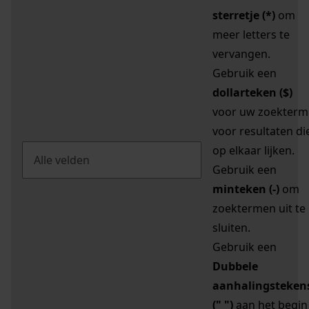
sterretje (*)
om
meer letters te
vervangen.
Gebruik een
dollarteken ($)
voor uw zoekterm
voor resultaten di
op elkaar lijken.
Gebruik een
minteken (-)
om
zoektermen uit te
sluiten.
Gebruik een
Dubbele
aanhalingsteken
(" ")
aan het begin