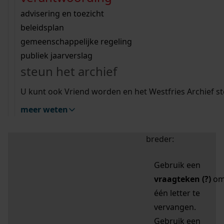
zoektips
Wij helpen u op weg met een aantal zoektips.
bekijk ons geschiedenislokaal
vergunningen
bouwvergunningen
advisering en toezicht
bekijk alle zoektips
beeld en geluid
omgevingsvergunningen
beleidsplan
uitleg nodig?
gemeenschappelijke regeling
publiek jaarverslag
Mijn Studiezaal (inloggen)
Wij helpen u op weg met een aantal zoektips.
steun het archief
bekijk alle zoektips
Door leestekens in
U kunt ook Vriend worden en het Westfries Archief s
uw zoekopdracht te
meer weten
gebruiken, zoekt u
specifieker of juist
breder:
Gebruik een
vraagteken (?)
o
één letter te
vervangen.
Gebruik een