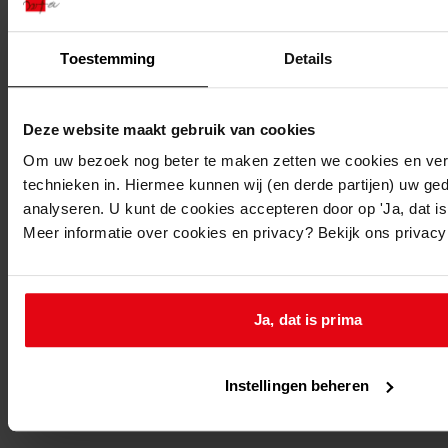
4
Bouw 23 verkoopwoningen met bergingen of
Toestemming
Details
garages, 1970
Datering
:
1970
Deze website maakt gebruik van cookies
Beschrijving:
Om uw bezoek nog beter te maken zetten we cookies en verg
technieken in. Hiermee kunnen wij (en derde partijen) uw ge
Bouw 23 verkoopwoningen met bergingen of garages
analyseren. U kunt de cookies accepteren door op 'Ja, dat is 
Datum vergunning:
Meer informatie over cookies en privacy? Bekijk ons privac
22-09-1970
Adres:
De Goorn, Overdorpstraat 49, 51, 53, 55, 57, 59, 61, 63
Ja, dat is prima
De Goorn, Pastoor Lemeerstraat 42, 43, 44, 45, 46, 47,
48
De Goorn, Tulpenhof 25, 27, 29, 31, 33, 35, 37, 39
Instellingen beheren
Nieuw adres: