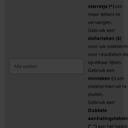
sterretje (*)
om
meer letters te
vervangen.
Gebruik een
dollarteken ($)
voor uw zoekterm
voor resultaten di
op elkaar lijken.
Gebruik een
minteken (-)
om
zoektermen uit te
sluiten.
Gebruik een
Dubbele
aanhalingsteken
(" ")
aan het begin