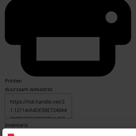
Printen
duurzaam webadres
Inventaris
Inv. nr. 1-100