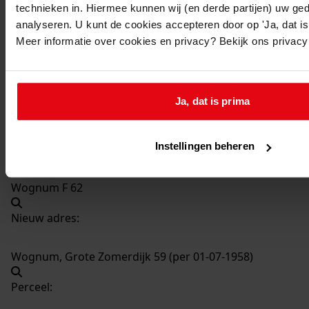
technieken in. Hiermee kunnen wij (en derde partijen) uw ge
1045
Bouw bergschuur en varkensschuur, 1956
analyseren. U kunt de cookies accepteren door op 'Ja, dat is 
Datering
:
Meer informatie over cookies en privacy? Bekijk ons privac
1956
Beschrijving:
Bouw bergschuur en varkensschuur
Ja, dat is prima
Datum vergunning:
03-10-1956
Instellingen beheren
Adres:
Wognum F 62
Nieuw adres:
Wognum, Grote Zomerdijk 59 (per 01-07-1958)
Perceel: