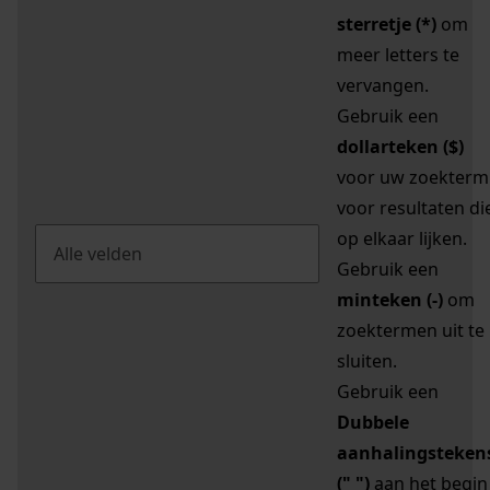
sterretje (*)
om
meer letters te
vervangen.
Gebruik een
dollarteken ($)
voor uw zoekterm
voor resultaten di
op elkaar lijken.
Gebruik een
minteken (-)
om
zoektermen uit te
sluiten.
Gebruik een
Dubbele
aanhalingsteken
(" ")
aan het begin