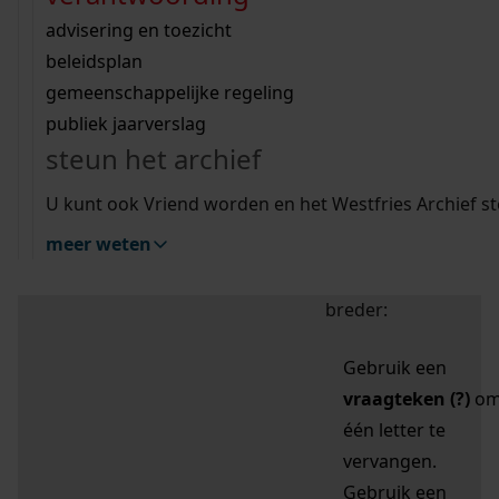
zoektips
Wij helpen u op weg met een aantal zoektips.
bekijk ons geschiedenislokaal
vergunningen
bouwvergunningen
advisering en toezicht
bekijk alle zoektips
beeld en geluid
omgevingsvergunningen
beleidsplan
uitleg nodig?
gemeenschappelijke regeling
publiek jaarverslag
Mijn Studiezaal (inloggen)
Wij helpen u op weg met een aantal zoektips.
steun het archief
bekijk alle zoektips
Door leestekens in
U kunt ook Vriend worden en het Westfries Archief s
uw zoekopdracht te
meer weten
gebruiken, zoekt u
specifieker of juist
breder:
Gebruik een
vraagteken (?)
o
één letter te
vervangen.
Gebruik een