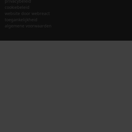
privacybeleid
cookiebeleid
website door webreact
toegankelijkheid
algemene voorwaarden