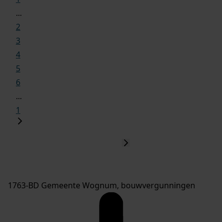
...
2
3
4
5
6
...
1
1763-BD Gemeente Wognum, bouwvergunningen