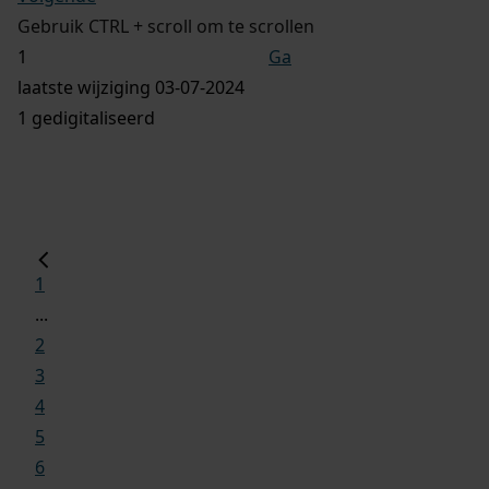
Gebruik CTRL + scroll om te scrollen
Ga
laatste wijziging 03-07-2024
1 gedigitaliseerd
1
...
2
3
4
5
6