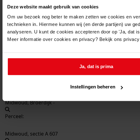
1040
Oprichten van een rundveebedrijf met bungalow
Deze website maakt gebruik van cookies
en stal, 1977-1979
Om uw bezoek nog beter te maken zetten we cookies en verg
Datering
:
technieken in. Hiermee kunnen wij (en derde partijen) uw ge
1977-1979
analyseren. U kunt de cookies accepteren door op 'Ja, dat is 
Meer informatie over cookies en privacy? Bekijk ons privac
Beschrijving:
Oprichten van een rundveebedrijf met bungalow en
stal
Ja, dat is prima
Datum vergunning:
20-02-1978
Adres:
Instellingen beheren
Midwoud, Broerdijk -
Perceel:
Midwoud, sectie A 607