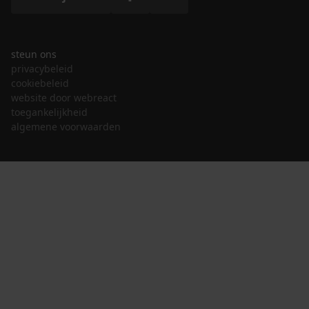
steun ons
privacybeleid
cookiebeleid
website door webreact
toegankelijkheid
algemene voorwaarden