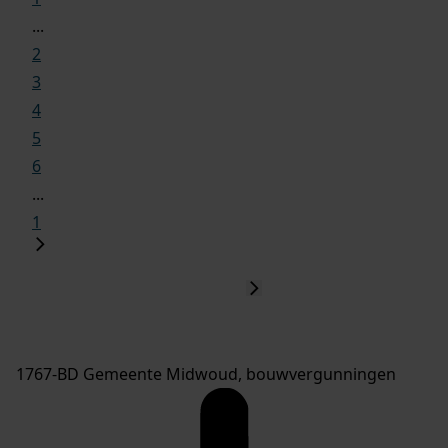
...
2
3
4
5
6
...
1
1767-BD Gemeente Midwoud, bouwvergunningen