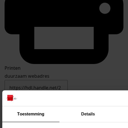
Printen
duurzaam webadres
Inventaris
Toestemming
Details
inv. nrs. 1001-1100