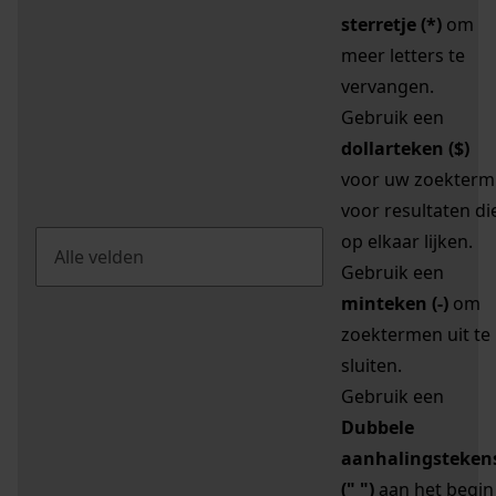
sterretje (*)
om
meer letters te
vervangen.
Gebruik een
dollarteken ($)
voor uw zoekterm
voor resultaten di
op elkaar lijken.
Gebruik een
minteken (-)
om
zoektermen uit te
sluiten.
Gebruik een
Dubbele
aanhalingsteken
(" ")
aan het begin