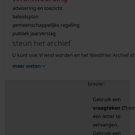
zoektips
Wij helpen u op weg met een aantal zoektips.
bekijk ons geschiedenislokaal
vergunningen
bouwvergunningen
advisering en toezicht
bekijk alle zoektips
beeld en geluid
omgevingsvergunningen
beleidsplan
uitleg nodig?
gemeenschappelijke regeling
publiek jaarverslag
Mijn Studiezaal (inloggen)
Wij helpen u op weg met een aantal zoektips.
steun het archief
bekijk alle zoektips
Door leestekens in
U kunt ook Vriend worden en het Westfries Archief s
uw zoekopdracht te
meer weten
gebruiken, zoekt u
specifieker of juist
breder:
Gebruik een
vraagteken (?)
o
één letter te
vervangen.
Gebruik een