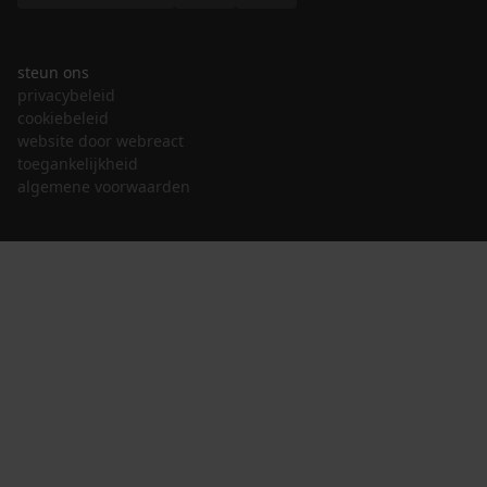
steun ons
privacybeleid
cookiebeleid
website door webreact
toegankelijkheid
algemene voorwaarden