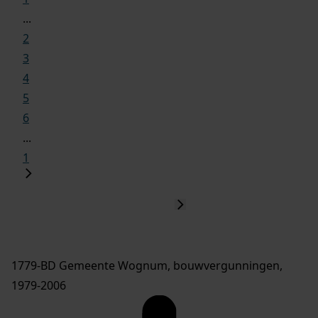
...
2
3
4
5
6
...
1
1779-BD Gemeente Wognum, bouwvergunningen,
1979-2006