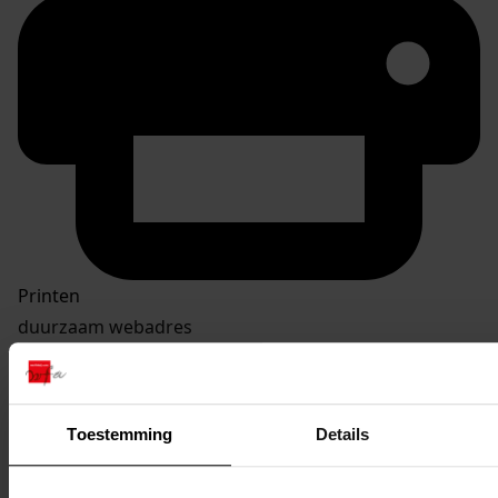
Printen
duurzaam webadres
Toestemming
Details
Inventaris
Inv.nr. 601-700