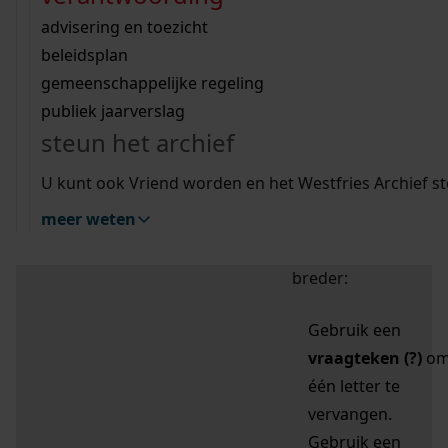
zoektips
Wij helpen u op weg met een aantal zoektips.
bekijk ons geschiedenislokaal
vergunningen
bouwvergunningen
advisering en toezicht
bekijk alle zoektips
beeld en geluid
omgevingsvergunningen
beleidsplan
uitleg nodig?
gemeenschappelijke regeling
publiek jaarverslag
Mijn Studiezaal (inloggen)
Wij helpen u op weg met een aantal zoektips.
steun het archief
bekijk alle zoektips
Door leestekens in
U kunt ook Vriend worden en het Westfries Archief s
uw zoekopdracht te
meer weten
gebruiken, zoekt u
specifieker of juist
breder:
Gebruik een
vraagteken (?)
o
één letter te
vervangen.
Gebruik een