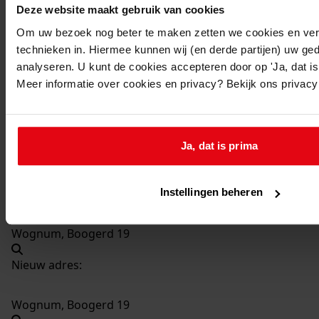
Deze website maakt gebruik van cookies
692
Het gedeeltelijk wijzigen van de casco
Om uw bezoek nog beter te maken zetten we cookies en verg
technieken in. Hiermee kunnen wij (en derde partijen) uw ge
winkelruimte, 2004
analyseren. U kunt de cookies accepteren door op 'Ja, dat is 
Datering
:
Meer informatie over cookies en privacy? Bekijk ons privac
2004
Beschrijving:
Het gedeeltelijk wijzigen van de casco winkelruimte
Ja, dat is prima
Datum vergunning:
01-04-2004
Adres:
Instellingen beheren
Wognum, Boogerd 19
Nieuw adres:
Wognum, Boogerd 19