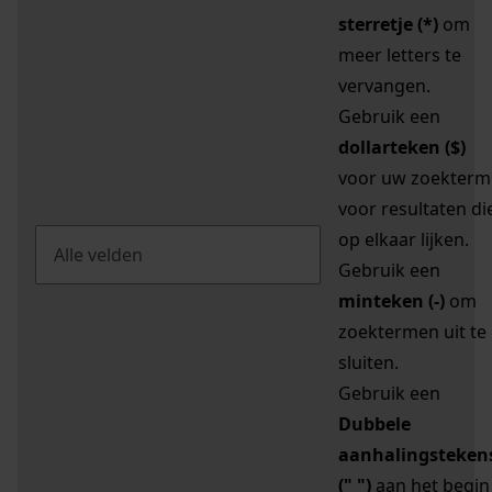
sterretje (*)
om
meer letters te
vervangen.
Gebruik een
dollarteken ($)
voor uw zoekterm
voor resultaten di
op elkaar lijken.
Gebruik een
minteken (-)
om
zoektermen uit te
sluiten.
Gebruik een
Dubbele
aanhalingsteken
(" ")
aan het begin