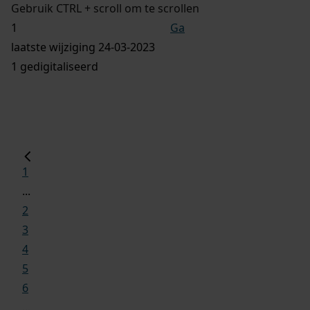
Gebruik CTRL + scroll om te scrollen
Ga
laatste wijziging 24-03-2023
1 gedigitaliseerd
1
...
2
3
4
5
6
...