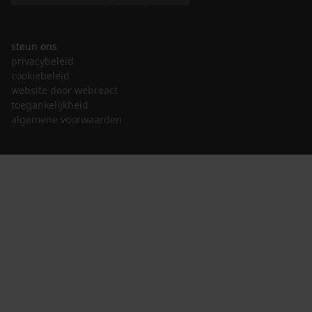
steun ons
privacybeleid
cookiebeleid
website door webreact
toegankelijkheid
algemene voorwaarden