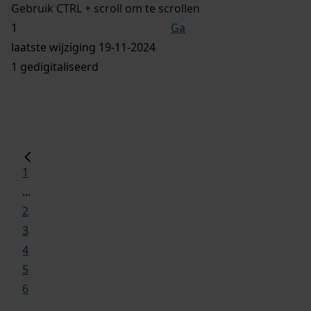
Gebruik CTRL + scroll om te scrollen
Ga
laatste wijziging 19-11-2024
1 gedigitaliseerd
1
...
2
3
4
5
6
...