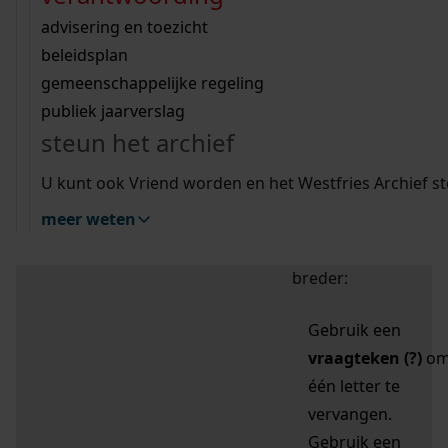
zoektips
Wij helpen u op weg met een aantal zoektips.
bekijk ons geschiedenislokaal
vergunningen
bouwvergunningen
advisering en toezicht
bekijk alle zoektips
beeld en geluid
omgevingsvergunningen
beleidsplan
uitleg nodig?
gemeenschappelijke regeling
publiek jaarverslag
Mijn Studiezaal (inloggen)
Wij helpen u op weg met een aantal zoektips.
steun het archief
bekijk alle zoektips
Door leestekens in
U kunt ook Vriend worden en het Westfries Archief s
uw zoekopdracht te
meer weten
gebruiken, zoekt u
specifieker of juist
breder:
Gebruik een
vraagteken (?)
o
één letter te
vervangen.
Gebruik een