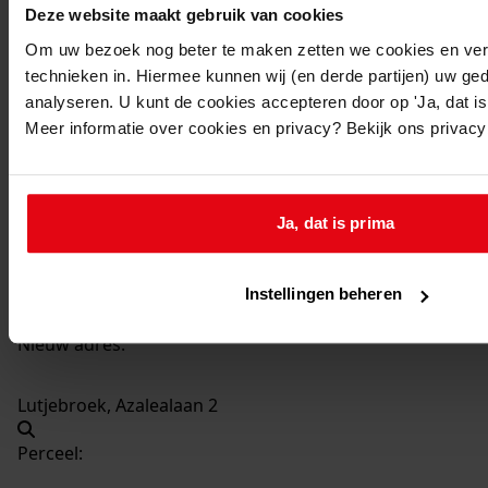
Deze website maakt gebruik van cookies
924
Oprichten van garages, fietsenberging enz., 28-01-
Om uw bezoek nog beter te maken zetten we cookies en verg
technieken in. Hiermee kunnen wij (en derde partijen) uw ge
1969
analyseren. U kunt de cookies accepteren door op 'Ja, dat is 
Datering
:
Meer informatie over cookies en privacy? Bekijk ons privac
28-01-1969
Beschrijving:
Oprichten van garages, fietsenberging enz.
Ja, dat is prima
Adres:
Lutjebroek, Azalealaan 2
Instellingen beheren
Nieuw adres:
Lutjebroek, Azalealaan 2
Perceel: