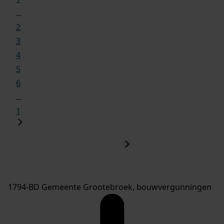
...
2
3
4
5
6
...
1
1794-BD Gemeente Grootebroek, bouwvergunningen