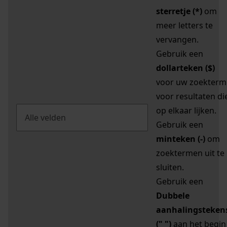
sterretje (*)
om
meer letters te
vervangen.
Gebruik een
dollarteken ($)
voor uw zoekterm
voor resultaten di
op elkaar lijken.
Gebruik een
minteken (-)
om
zoektermen uit te
sluiten.
Gebruik een
Dubbele
aanhalingsteken
(" ")
aan het begin