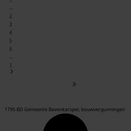
...
2
3
4
5
6
...
1
1795-BD Gemeente Bovenkarspel, bouwvergunningen