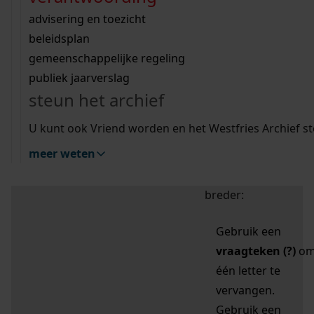
zoektips
Wij helpen u op weg met een aantal zoektips.
bekijk ons geschiedenislokaal
vergunningen
bouwvergunningen
advisering en toezicht
bekijk alle zoektips
beeld en geluid
omgevingsvergunningen
beleidsplan
uitleg nodig?
gemeenschappelijke regeling
publiek jaarverslag
Mijn Studiezaal (inloggen)
Wij helpen u op weg met een aantal zoektips.
steun het archief
bekijk alle zoektips
Door leestekens in
U kunt ook Vriend worden en het Westfries Archief s
uw zoekopdracht te
meer weten
gebruiken, zoekt u
specifieker of juist
breder:
Gebruik een
vraagteken (?)
o
één letter te
vervangen.
Gebruik een