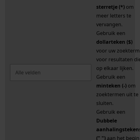
sterretje (*)
om
meer letters te
vervangen.
Gebruik een
dollarteken ($)
voor uw zoekterm
voor resultaten di
op elkaar lijken.
Gebruik een
minteken (-)
om
zoektermen uit te
sluiten.
Gebruik een
Dubbele
aanhalingsteken
(" ")
aan het begin