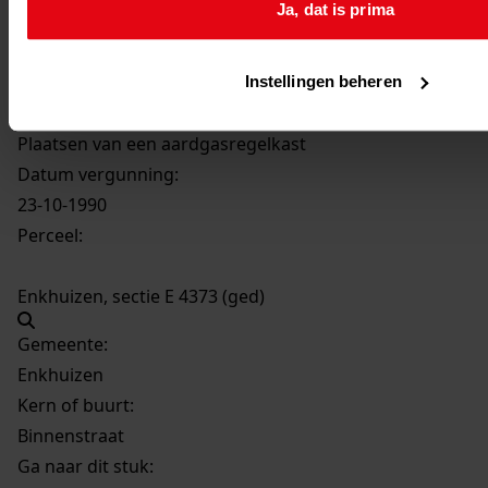
Ja, dat is prima
1540
Plaatsen van een aardgasregelkast, 23-10-1990
Datering
:
23-10-1990
Instellingen beheren
Beschrijving:
Plaatsen van een aardgasregelkast
Datum vergunning:
23-10-1990
Perceel:
Enkhuizen, sectie E 4373 (ged)
Gemeente:
Enkhuizen
Kern of buurt:
Binnenstraat
Ga naar dit stuk: