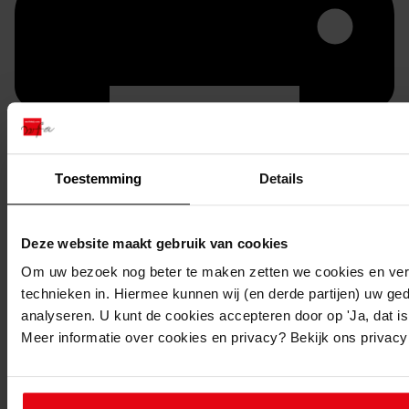
Toestemming
Details
Printen
duurzaam webadres
Deze website maakt gebruik van cookies
Om uw bezoek nog beter te maken zetten we cookies en verg
technieken in. Hiermee kunnen wij (en derde partijen) uw ge
analyseren. U kunt de cookies accepteren door op 'Ja, dat is 
Meer informatie over cookies en privacy? Bekijk ons privac
Inventaris
31. Nummers 1501 tot en met 1550