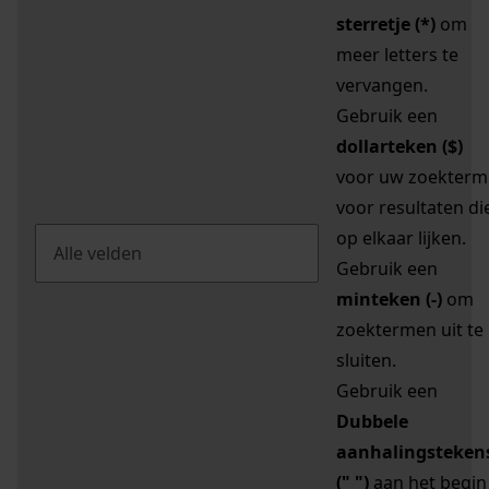
sterretje (*)
om
meer letters te
vervangen.
Gebruik een
dollarteken ($)
voor uw zoekterm
voor resultaten di
op elkaar lijken.
Gebruik een
minteken (-)
om
zoektermen uit te
sluiten.
Gebruik een
Dubbele
aanhalingsteken
(" ")
aan het begin