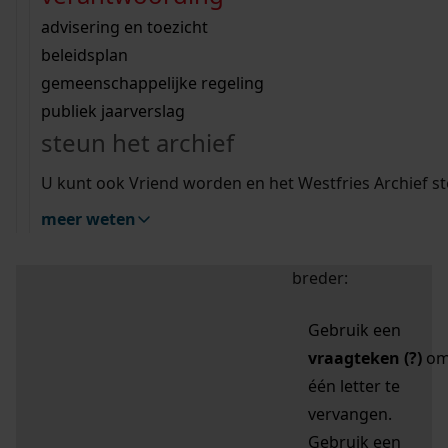
zoektips
Wij helpen u op weg met een aantal zoektips.
bekijk ons geschiedenislokaal
vergunningen
bouwvergunningen
advisering en toezicht
bekijk alle zoektips
beeld en geluid
omgevingsvergunningen
beleidsplan
uitleg nodig?
gemeenschappelijke regeling
publiek jaarverslag
Mijn Studiezaal (inloggen)
Wij helpen u op weg met een aantal zoektips.
steun het archief
bekijk alle zoektips
Door leestekens in
U kunt ook Vriend worden en het Westfries Archief s
uw zoekopdracht te
meer weten
gebruiken, zoekt u
specifieker of juist
breder:
Gebruik een
vraagteken (?)
o
één letter te
vervangen.
Gebruik een