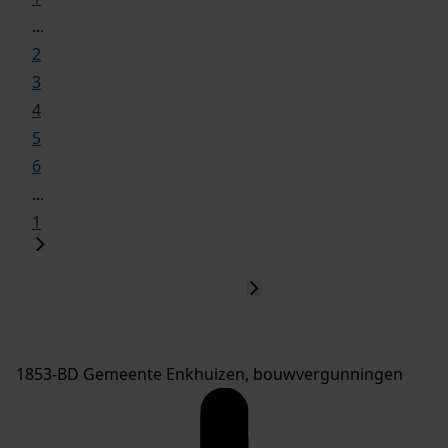
...
2
3
4
5
6
...
1
1853-BD Gemeente Enkhuizen, bouwvergunningen