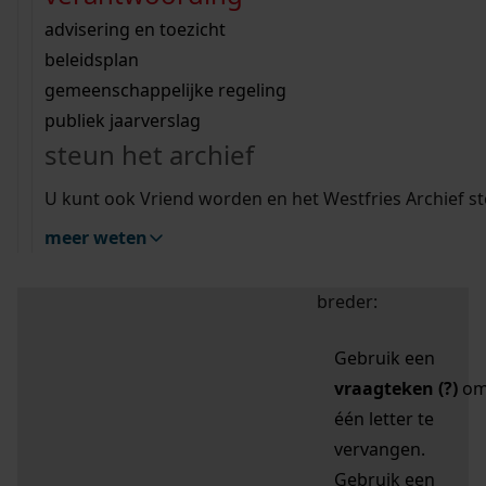
zoektips
Wij helpen u op weg met een aantal zoektips.
bekijk ons geschiedenislokaal
vergunningen
bouwvergunningen
advisering en toezicht
bekijk alle zoektips
beeld en geluid
omgevingsvergunningen
beleidsplan
uitleg nodig?
gemeenschappelijke regeling
publiek jaarverslag
Mijn Studiezaal (inloggen)
Wij helpen u op weg met een aantal zoektips.
steun het archief
bekijk alle zoektips
Door leestekens in
U kunt ook Vriend worden en het Westfries Archief s
uw zoekopdracht te
meer weten
gebruiken, zoekt u
specifieker of juist
breder:
Gebruik een
vraagteken (?)
o
één letter te
vervangen.
Gebruik een