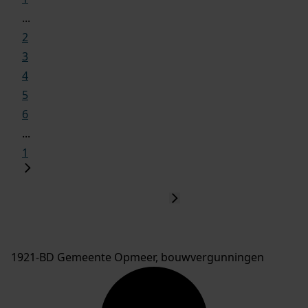
...
2
3
4
5
6
...
1
1921-BD Gemeente Opmeer, bouwvergunningen