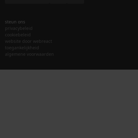
steun ons
privacybeleid
cookiebeleid
website door webreact
toegankelijkheid
algemene voorwaarden