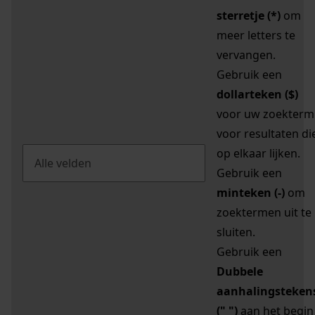
sterretje (*)
om
meer letters te
vervangen.
Gebruik een
dollarteken ($)
voor uw zoekterm
voor resultaten di
op elkaar lijken.
Gebruik een
minteken (-)
om
zoektermen uit te
sluiten.
Gebruik een
Dubbele
aanhalingsteken
(" ")
aan het begin