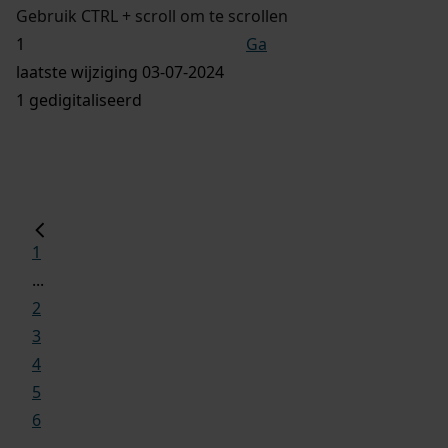
Gebruik CTRL + scroll om te scrollen
Ga
laatste wijziging 03-07-2024
1 gedigitaliseerd
1
...
2
3
4
5
6
...