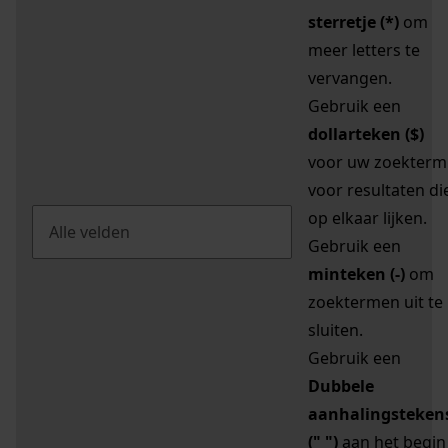
sterretje (*)
om
meer letters te
vervangen.
Gebruik een
dollarteken ($)
voor uw zoekterm
voor resultaten di
op elkaar lijken.
Gebruik een
minteken (-)
om
zoektermen uit te
sluiten.
Gebruik een
Dubbele
aanhalingsteken
(" ")
aan het begin