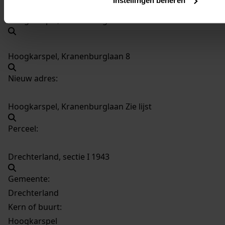
Instellingen beheren
Hoogkarspel, Kranenburglaan 6
Hoogkarspel, Kranenburglaan 8
Nieuw adres:
Hoogkarspel, Kranenburglaan Zie lijst
Perceel:
Drechterland, sectie I 1943
Gemeente:
Drechterland
Kern of buurt:
Hoogkarspel