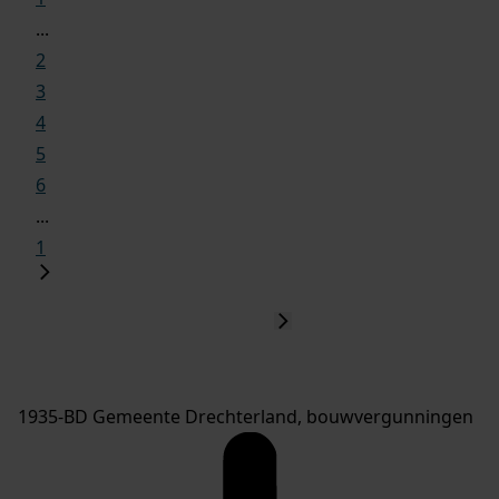
...
2
3
4
5
6
...
1
1935-BD Gemeente Drechterland, bouwvergunningen