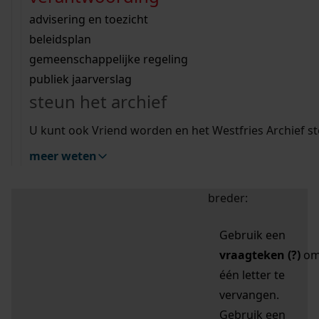
zoektips
Wij helpen u op weg met een aantal zoektips.
bekijk ons geschiedenislokaal
vergunningen
bouwvergunningen
advisering en toezicht
bekijk alle zoektips
beeld en geluid
omgevingsvergunningen
beleidsplan
uitleg nodig?
gemeenschappelijke regeling
publiek jaarverslag
Mijn Studiezaal (inloggen)
Wij helpen u op weg met een aantal zoektips.
steun het archief
bekijk alle zoektips
Door leestekens in
U kunt ook Vriend worden en het Westfries Archief s
uw zoekopdracht te
meer weten
gebruiken, zoekt u
specifieker of juist
breder:
Gebruik een
vraagteken (?)
o
één letter te
vervangen.
Gebruik een