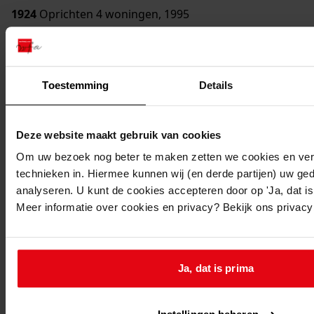
1924
Oprichten 4 woningen, 1995
Datering
:
1995
Beschrijving:
Toestemming
Details
Oprichten 4 woningen
Datum vergunning:
17-05-1995
Deze website maakt gebruik van cookies
Adres:
Om uw bezoek nog beter te maken zetten we cookies en verg
technieken in. Hiermee kunnen wij (en derde partijen) uw ge
Hoogkarspel, Kranenburglaan -
analyseren. U kunt de cookies accepteren door op 'Ja, dat is 
Meer informatie over cookies en privacy? Bekijk ons privac
Hoogkarspel, Kranenburglaan 2
Ja, dat is prima
Hoogkarspel, Kranenburglaan 4