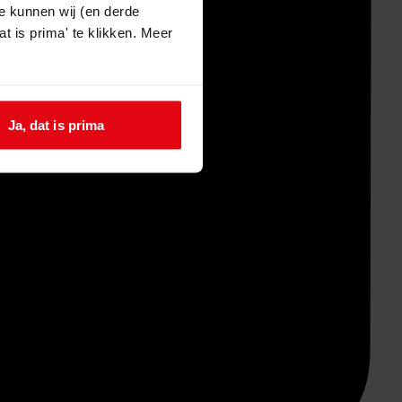
e kunnen wij (en derde
t is prima' te klikken. Meer
Ja, dat is prima