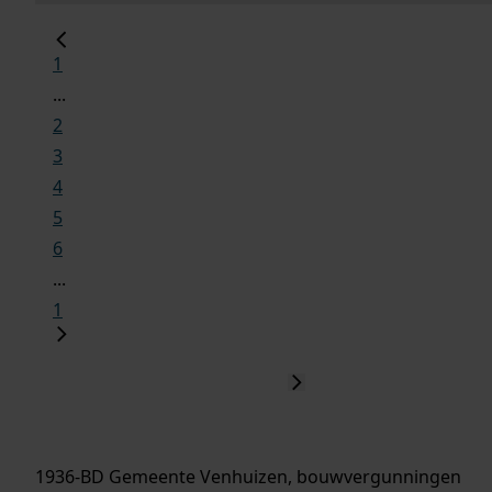
1
...
2
3
4
5
6
...
1
1936-BD Gemeente Venhuizen, bouwvergunningen