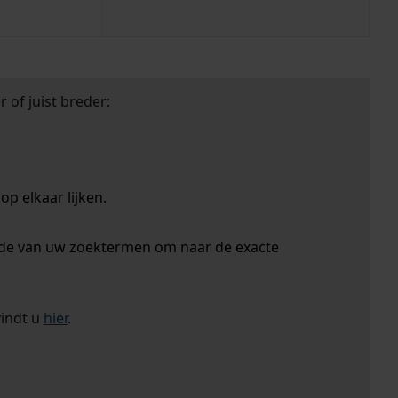
 of juist breder:
p elkaar lijken.
nde van uw zoektermen om naar de exacte
vindt u
hier
.