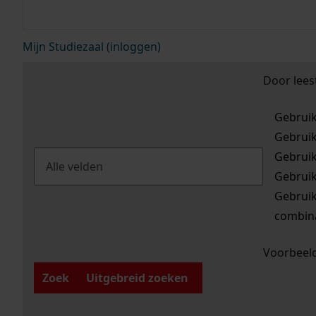
Mijn Studiezaal (inloggen)
Door lees
Gebrui
Gebrui
Gebrui
Gebrui
Gebrui
combina
Voorbeeld
Zoek
Uitgebreid zoeken