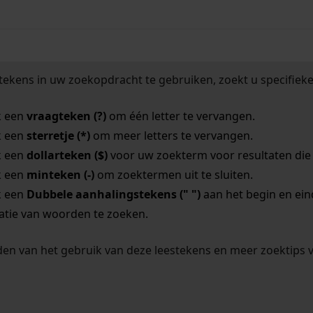
tekens in uw zoekopdracht te gebruiken, zoekt u specifieker
k een
vraagteken (?)
om één letter te vervangen.
k een
sterretje (*)
om meer letters te vervangen.
k een
dollarteken ($)
voor uw zoekterm voor resultaten die o
k een
minteken (-)
om zoektermen uit te sluiten.
k een
Dubbele aanhalingstekens (" ")
aan het begin en ei
tie van woorden te zoeken.
en van het gebruik van deze leestekens en meer zoektips 