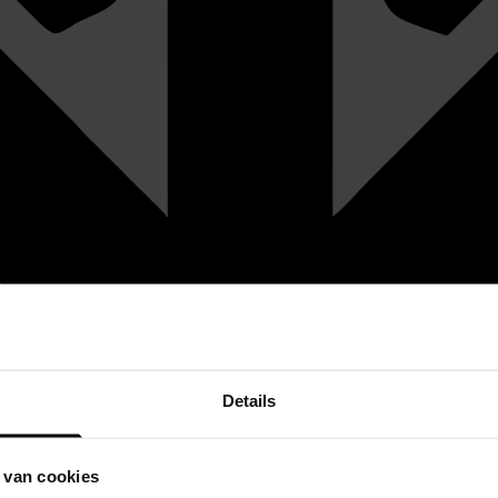
Details
 van cookies