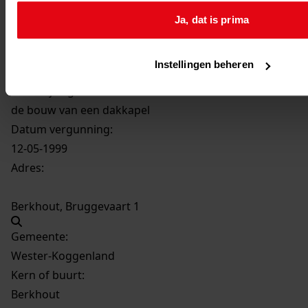
Ja, dat is prima
2068
de bouw van een dakkapel, 1999
Datering
:
Instellingen beheren
1999
Beschrijving:
de bouw van een dakkapel
Datum vergunning:
12-05-1999
Adres:
Berkhout, Bruggevaart 1
Gemeente:
Wester-Koggenland
Kern of buurt:
Berkhout