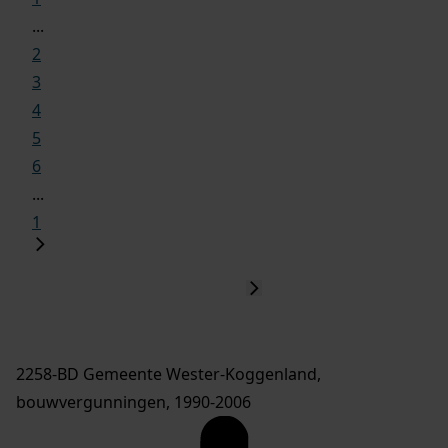
...
2
3
4
5
6
...
1
2258-BD Gemeente Wester-Koggenland,
bouwvergunningen, 1990-2006