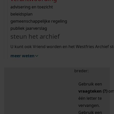
zoektips
Wij helpen u op weg met een aantal zoektips.
bekijk ons geschiedenislokaal
vergunningen
bouwvergunningen
advisering en toezicht
bekijk alle zoektips
beeld en geluid
omgevingsvergunningen
beleidsplan
uitleg nodig?
gemeenschappelijke regeling
publiek jaarverslag
Mijn Studiezaal (inloggen)
Wij helpen u op weg met een aantal zoektips.
steun het archief
bekijk alle zoektips
Door leestekens in
U kunt ook Vriend worden en het Westfries Archief s
uw zoekopdracht te
meer weten
gebruiken, zoekt u
specifieker of juist
breder:
Gebruik een
vraagteken (?)
o
één letter te
vervangen.
Gebruik een