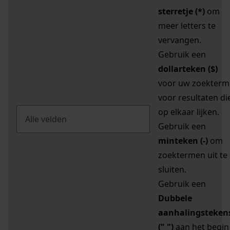
sterretje (*)
om
meer letters te
vervangen.
Gebruik een
dollarteken ($)
voor uw zoekterm
voor resultaten di
op elkaar lijken.
Gebruik een
minteken (-)
om
zoektermen uit te
sluiten.
Gebruik een
Dubbele
aanhalingsteken
(" ")
aan het begin