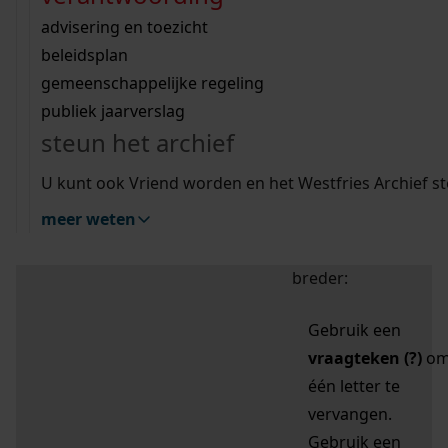
zoektips
Wij helpen u op weg met een aantal zoektips.
bekijk ons geschiedenislokaal
vergunningen
bouwvergunningen
advisering en toezicht
bekijk alle zoektips
beeld en geluid
omgevingsvergunningen
beleidsplan
uitleg nodig?
gemeenschappelijke regeling
publiek jaarverslag
Mijn Studiezaal (inloggen)
Wij helpen u op weg met een aantal zoektips.
steun het archief
bekijk alle zoektips
Door leestekens in
U kunt ook Vriend worden en het Westfries Archief s
uw zoekopdracht te
meer weten
gebruiken, zoekt u
specifieker of juist
breder:
Gebruik een
vraagteken (?)
o
één letter te
vervangen.
Gebruik een