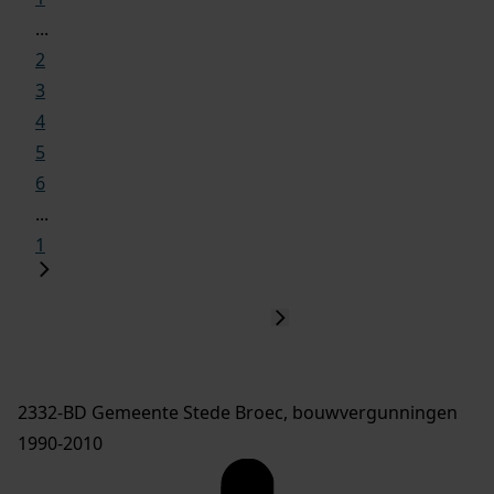
...
2
3
4
5
6
...
1
2332-BD Gemeente Stede Broec, bouwvergunningen
1990-2010