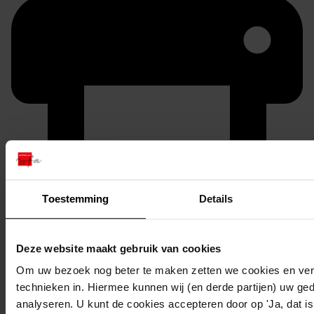
Printen
Toestemming
Details
duurzaam webadres
Deze website maakt gebruik van cookies
Om uw bezoek nog beter te maken zetten we cookies en verg
Inventaris
technieken in. Hiermee kunnen wij (en derde partijen) uw ge
analyseren. U kunt de cookies accepteren door op 'Ja, dat is 
301-400