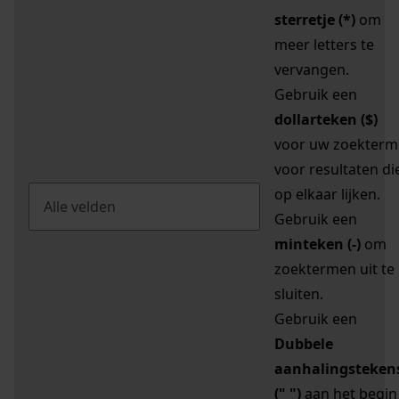
sterretje (*)
om
meer letters te
vervangen.
Gebruik een
dollarteken ($)
voor uw zoekterm
voor resultaten di
op elkaar lijken.
Gebruik een
minteken (-)
om
zoektermen uit te
sluiten.
Gebruik een
Dubbele
aanhalingsteken
(" ")
aan het begin