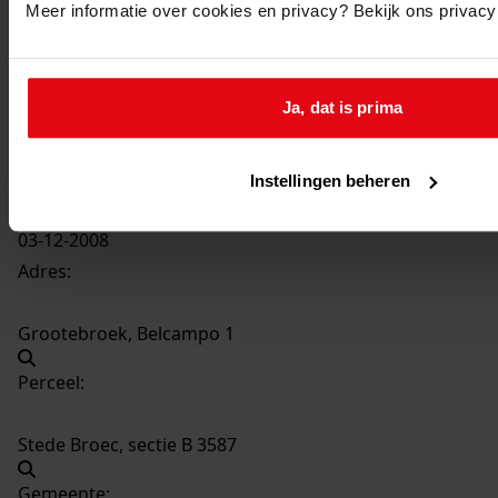
Meer informatie over cookies en privacy? Bekijk ons privac
389
Oprichten van een woning met botenhuis, 2008
Datering
:
Ja, dat is prima
2008
Beschrijving:
Oprichten van een woning met botenhuis
Instellingen beheren
Datum vergunning:
03-12-2008
Adres:
Grootebroek, Belcampo 1
Perceel:
Stede Broec, sectie B 3587
Gemeente: