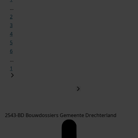
...
2
3
4
5
6
...
1
2543-BD Bouwdossiers Gemeente Drechterland