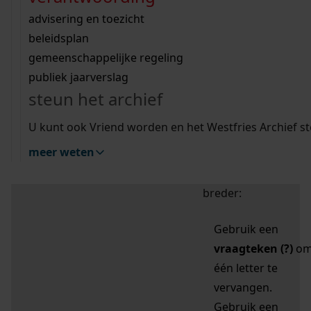
zoektips
Wij helpen u op weg met een aantal zoektips.
bekijk ons geschiedenislokaal
vergunningen
bouwvergunningen
advisering en toezicht
bekijk alle zoektips
beeld en geluid
omgevingsvergunningen
beleidsplan
uitleg nodig?
gemeenschappelijke regeling
publiek jaarverslag
Mijn Studiezaal (inloggen)
Wij helpen u op weg met een aantal zoektips.
steun het archief
bekijk alle zoektips
Door leestekens in
U kunt ook Vriend worden en het Westfries Archief s
uw zoekopdracht te
meer weten
gebruiken, zoekt u
specifieker of juist
breder:
Gebruik een
vraagteken (?)
o
één letter te
vervangen.
Gebruik een