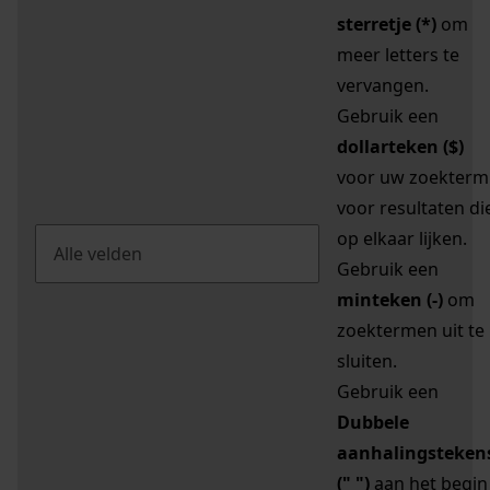
sterretje (*)
om
meer letters te
vervangen.
Gebruik een
dollarteken ($)
voor uw zoekterm
voor resultaten di
op elkaar lijken.
Gebruik een
minteken (-)
om
zoektermen uit te
sluiten.
Gebruik een
Dubbele
aanhalingsteken
(" ")
aan het begin