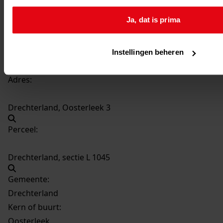
26-02-2007
Ja, dat is prima
Beschrijving:
Bouwen garage annex berging
Datum vergunning:
Instellingen beheren
26-02-2007
Adres:
Drechterland, Oosterleek 3
Perceel:
Drechterland, sectie L 1045
Gemeente:
Drechterland
Kern of buurt:
Oosterleek