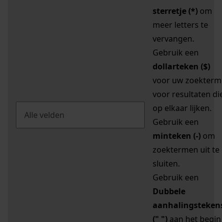
sterretje (*)
om
meer letters te
vervangen.
Gebruik een
dollarteken ($)
voor uw zoekterm
voor resultaten di
op elkaar lijken.
Gebruik een
minteken (-)
om
zoektermen uit te
sluiten.
Gebruik een
Dubbele
aanhalingsteken
(" ")
aan het begin