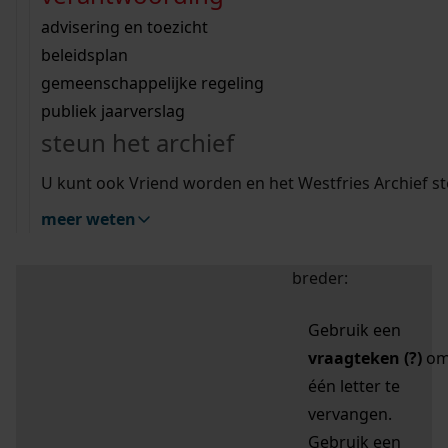
zoektips
Wij helpen u op weg met een aantal zoektips.
bekijk ons geschiedenislokaal
vergunningen
bouwvergunningen
advisering en toezicht
bekijk alle zoektips
beeld en geluid
omgevingsvergunningen
beleidsplan
uitleg nodig?
gemeenschappelijke regeling
publiek jaarverslag
Mijn Studiezaal (inloggen)
Wij helpen u op weg met een aantal zoektips.
steun het archief
bekijk alle zoektips
Door leestekens in
U kunt ook Vriend worden en het Westfries Archief s
uw zoekopdracht te
meer weten
gebruiken, zoekt u
specifieker of juist
breder:
Gebruik een
vraagteken (?)
o
één letter te
vervangen.
Gebruik een