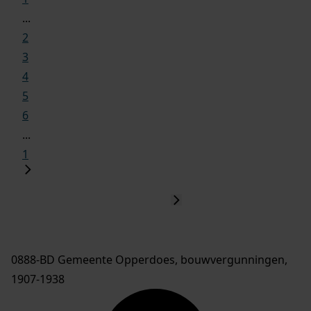
...
2
3
4
5
6
...
1
0888-BD Gemeente Opperdoes, bouwvergunningen,
1907-1938