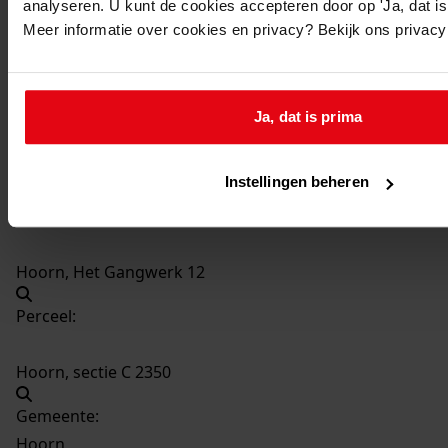
analyseren. U kunt de cookies accepteren door op 'Ja, dat is 
1531
Bouwen van een garage, 1993
Meer informatie over cookies en privacy? Bekijk ons privac
Datering
:
1993
Beschrijving:
Ja, dat is prima
Bouwen van een garage
Datum vergunning:
Instellingen beheren
02-02-1993
Adres:
Hoorn, Het Gangwerk 12
Perceel:
Hoorn, sectie C 2350
Gemeente:
Hoorn