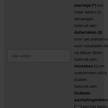
sterretje (*)
om
meer letters te
vervangen.
Gebruik een
dollarteken ($)
voor uw zoekterm
voor resultaten di
op elkaar lijken.
Gebruik een
minteken (-)
om
zoektermen uit te
sluiten.
Gebruik een
Dubbele
aanhalingsteken
(" ")
aan het begin