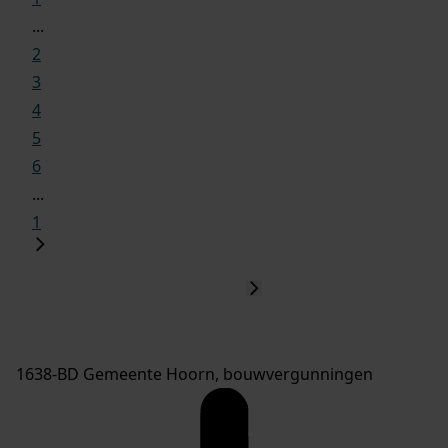
...
2
3
4
5
6
...
1
1638-BD Gemeente Hoorn, bouwvergunningen