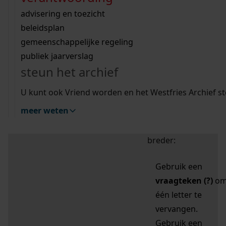
zoektips
Wij helpen u op weg met een aantal zoektips.
bekijk ons geschiedenislokaal
vergunningen
bouwvergunningen
advisering en toezicht
bekijk alle zoektips
beeld en geluid
omgevingsvergunningen
beleidsplan
uitleg nodig?
gemeenschappelijke regeling
publiek jaarverslag
Mijn Studiezaal (inloggen)
Wij helpen u op weg met een aantal zoektips.
steun het archief
bekijk alle zoektips
Door leestekens in
U kunt ook Vriend worden en het Westfries Archief s
uw zoekopdracht te
meer weten
gebruiken, zoekt u
specifieker of juist
breder:
Gebruik een
vraagteken (?)
o
één letter te
vervangen.
Gebruik een