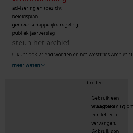
zoektips
Wij helpen u op weg met een aantal zoektips.
bekijk ons geschiedenislokaal
vergunningen
bouwvergunningen
advisering en toezicht
bekijk alle zoektips
beeld en geluid
omgevingsvergunningen
beleidsplan
uitleg nodig?
gemeenschappelijke regeling
publiek jaarverslag
Mijn Studiezaal (inloggen)
Wij helpen u op weg met een aantal zoektips.
steun het archief
bekijk alle zoektips
Door leestekens in
U kunt ook Vriend worden en het Westfries Archief s
uw zoekopdracht te
meer weten
gebruiken, zoekt u
specifieker of juist
breder:
Gebruik een
vraagteken (?)
o
één letter te
vervangen.
Gebruik een