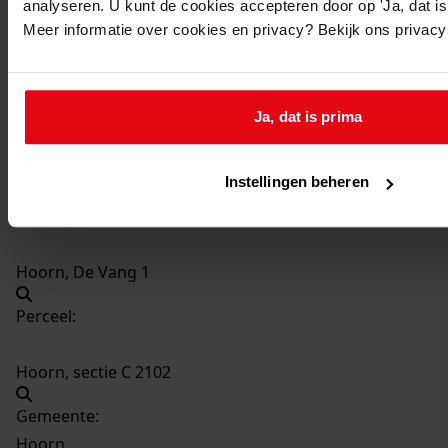
analyseren. U kunt de cookies accepteren door op 'Ja, dat is 
3893
Plaatsen van een dakkapel, 2001
Meer informatie over cookies en privacy? Bekijk ons privac
Datering
:
2001
Beschrijving:
Ja, dat is prima
Plaatsen van een dakkapel
Datum vergunning:
Instellingen beheren
18-09-2001
Adres:
Hoorn, De Vang 1
Perceel:
Hoorn, sectie C 2102
Gemeente:
Hoorn