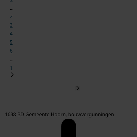
...
2
3
4
5
6
...
1
1638-BD Gemeente Hoorn, bouwvergunningen