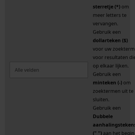
sterretje (*)
om
meer letters te
vervangen.
Gebruik een
dollarteken ($)
voor uw zoekterm
voor resultaten di
op elkaar lijken.
Gebruik een
minteken (-)
om
zoektermen uit te
sluiten.
Gebruik een
Dubbele
aanhalingsteken
(" ")
aan het begin