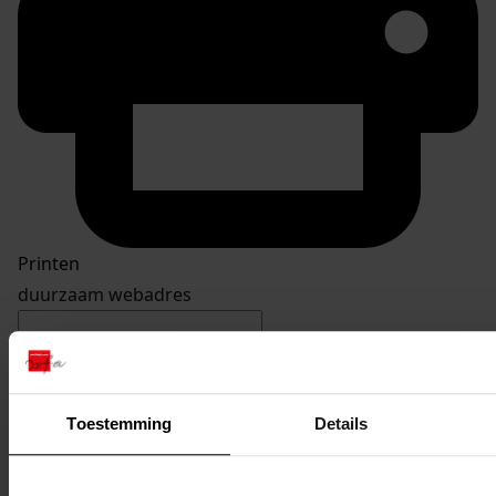
Printen
duurzaam webadres
Inventaris
Toestemming
Details
Inv. nrs. 1201-1300