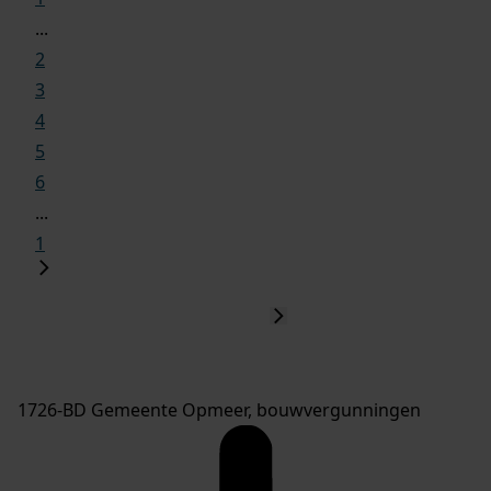
...
2
3
4
5
6
...
1
1726-BD Gemeente Opmeer, bouwvergunningen