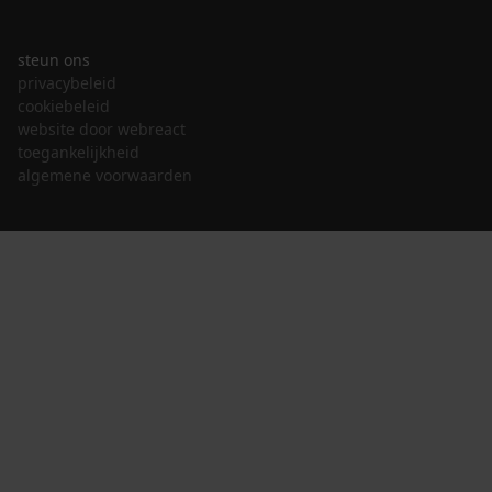
steun ons
privacybeleid
cookiebeleid
website door webreact
toegankelijkheid
algemene voorwaarden