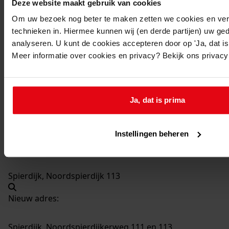
Deze website maakt gebruik van cookies
1297
Bouwen van een puntgevel, 23-08-1977
Om uw bezoek nog beter te maken zetten we cookies en verg
Datering
:
technieken in. Hiermee kunnen wij (en derde partijen) uw ge
23-08-1977
analyseren. U kunt de cookies accepteren door op 'Ja, dat is 
Beschrijving:
Meer informatie over cookies en privacy? Bekijk ons privac
Bouwen van een puntgevel
Datum vergunning:
23-08-1977
Ja, dat is prima
Adres:
Instellingen beheren
Spierdijk, Noordspierdijk 111
Spierdijk, Noordspierdijk 113
Nieuw adres:
Spierdijk, Noordspierdijkerweg 111 en 113