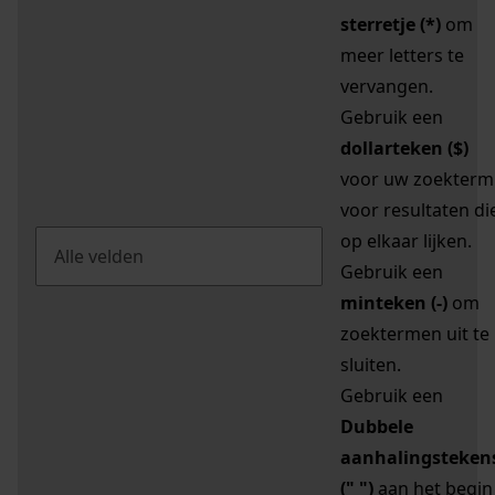
sterretje (*)
om
meer letters te
vervangen.
Gebruik een
dollarteken ($)
voor uw zoekterm
voor resultaten di
op elkaar lijken.
Gebruik een
minteken (-)
om
zoektermen uit te
sluiten.
Gebruik een
Dubbele
aanhalingsteken
(" ")
aan het begin