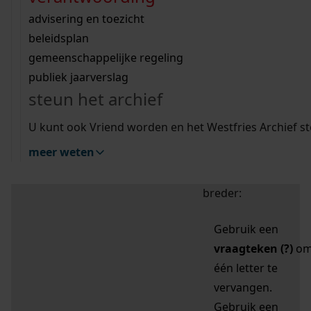
zoektips
Wij helpen u op weg met een aantal zoektips.
bekijk ons geschiedenislokaal
vergunningen
bouwvergunningen
advisering en toezicht
bekijk alle zoektips
beeld en geluid
omgevingsvergunningen
beleidsplan
uitleg nodig?
gemeenschappelijke regeling
publiek jaarverslag
Mijn Studiezaal (inloggen)
Wij helpen u op weg met een aantal zoektips.
steun het archief
bekijk alle zoektips
Door leestekens in
U kunt ook Vriend worden en het Westfries Archief s
uw zoekopdracht te
meer weten
gebruiken, zoekt u
specifieker of juist
breder:
Gebruik een
vraagteken (?)
o
één letter te
vervangen.
Gebruik een