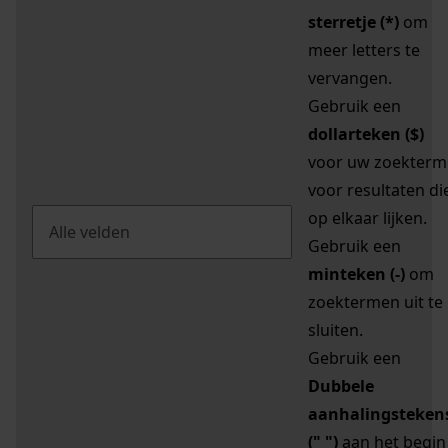
sterretje (*)
om
meer letters te
vervangen.
Gebruik een
dollarteken ($)
voor uw zoekterm
voor resultaten di
op elkaar lijken.
Gebruik een
minteken (-)
om
zoektermen uit te
sluiten.
Gebruik een
Dubbele
aanhalingsteken
(" ")
aan het begin