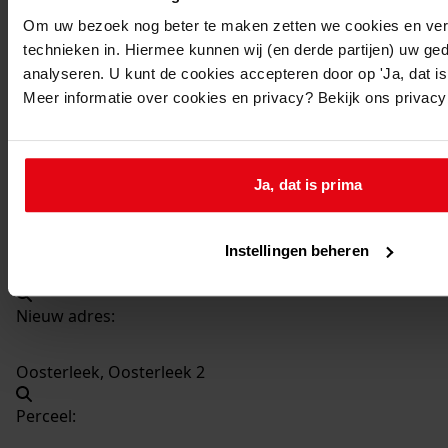
3921
Oprichten berging, 1975
Om uw bezoek nog beter te maken zetten we cookies en verg
Datering
:
technieken in. Hiermee kunnen wij (en derde partijen) uw ge
1975
analyseren. U kunt de cookies accepteren door op 'Ja, dat is 
Meer informatie over cookies en privacy? Bekijk ons privac
Beschrijving:
Oprichten berging
Datum vergunning:
Ja, dat is prima
16-06-1975
Adres:
Instellingen beheren
Oosterleek, Oosterleek 2
Nieuw adres:
Oosterleek, Oosterleek 2
Perceel: