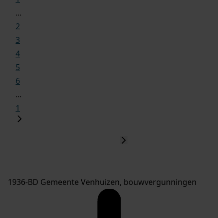
...
2
3
4
5
6
...
1
1936-BD Gemeente Venhuizen, bouwvergunningen