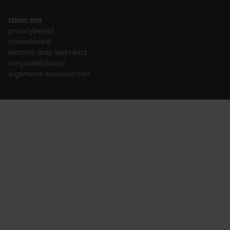
steun ons
privacybeleid
cookiebeleid
website door webreact
toegankelijkheid
algemene voorwaarden