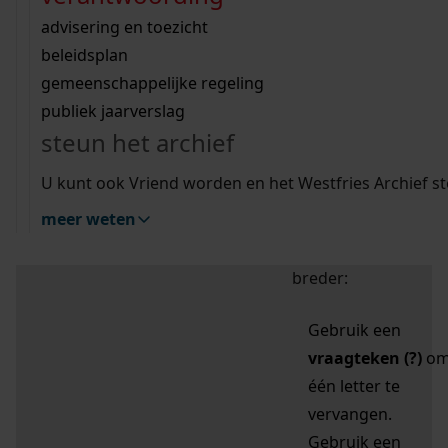
zoektips
Wij helpen u op weg met een aantal zoektips.
bekijk ons geschiedenislokaal
vergunningen
bouwvergunningen
advisering en toezicht
bekijk alle zoektips
beeld en geluid
omgevingsvergunningen
beleidsplan
uitleg nodig?
gemeenschappelijke regeling
publiek jaarverslag
Mijn Studiezaal (inloggen)
Wij helpen u op weg met een aantal zoektips.
steun het archief
bekijk alle zoektips
Door leestekens in
U kunt ook Vriend worden en het Westfries Archief s
uw zoekopdracht te
meer weten
gebruiken, zoekt u
specifieker of juist
breder:
Gebruik een
vraagteken (?)
o
één letter te
vervangen.
Gebruik een