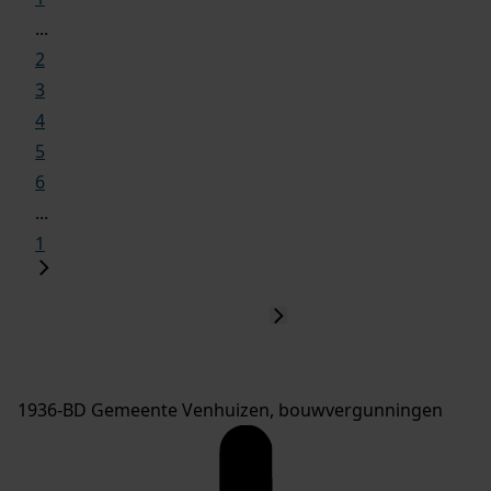
...
2
3
4
5
6
...
1
1936-BD Gemeente Venhuizen, bouwvergunningen