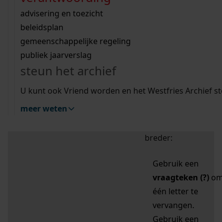
zoektips
Wij helpen u op weg met een aantal zoektips.
bekijk ons geschiedenislokaal
vergunningen
bouwvergunningen
advisering en toezicht
bekijk alle zoektips
beeld en geluid
omgevingsvergunningen
beleidsplan
uitleg nodig?
gemeenschappelijke regeling
publiek jaarverslag
Mijn Studiezaal (inloggen)
Wij helpen u op weg met een aantal zoektips.
steun het archief
bekijk alle zoektips
Door leestekens in
U kunt ook Vriend worden en het Westfries Archief s
uw zoekopdracht te
meer weten
gebruiken, zoekt u
specifieker of juist
breder:
Gebruik een
vraagteken (?)
o
één letter te
vervangen.
Gebruik een