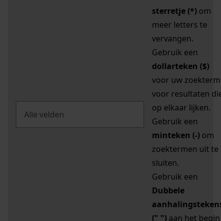
sterretje (*)
om
meer letters te
vervangen.
Gebruik een
dollarteken ($)
voor uw zoekterm
voor resultaten di
op elkaar lijken.
Gebruik een
minteken (-)
om
zoektermen uit te
sluiten.
Gebruik een
Dubbele
aanhalingsteken
(" ")
aan het begin