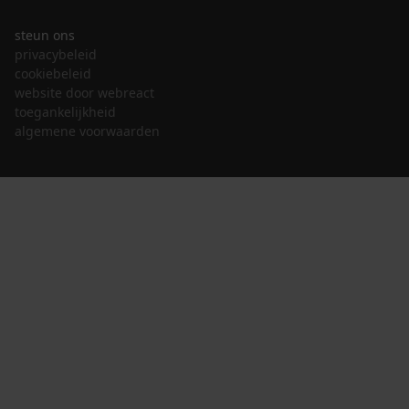
steun ons
privacybeleid
cookiebeleid
website door webreact
toegankelijkheid
algemene voorwaarden