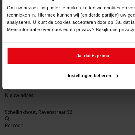
4258
Aanbouwen bijkeuken/berging, 1993
Om uw bezoek nog beter te maken zetten we cookies en verg
Datering
:
technieken in. Hiermee kunnen wij (en derde partijen) uw ge
1993
analyseren. U kunt de cookies accepteren door op 'Ja, dat is 
Meer informatie over cookies en privacy? Bekijk ons privac
Beschrijving:
Aanbouwen bijkeuken/berging
Datum vergunning:
Ja, dat is prima
16-11-1993
Adres:
Instellingen beheren
Schellinkhout, Ravenstraat 96
Nieuw adres:
Schellinkhout, Ravenstraat 96
Perceel: