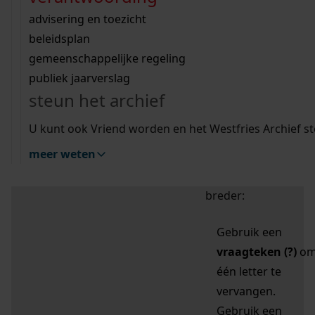
zoektips
Wij helpen u op weg met een aantal zoektips.
bekijk ons geschiedenislokaal
vergunningen
bouwvergunningen
advisering en toezicht
bekijk alle zoektips
beeld en geluid
omgevingsvergunningen
beleidsplan
uitleg nodig?
gemeenschappelijke regeling
publiek jaarverslag
Mijn Studiezaal (inloggen)
Wij helpen u op weg met een aantal zoektips.
steun het archief
bekijk alle zoektips
Door leestekens in
U kunt ook Vriend worden en het Westfries Archief s
uw zoekopdracht te
meer weten
gebruiken, zoekt u
specifieker of juist
breder:
Gebruik een
vraagteken (?)
o
één letter te
vervangen.
Gebruik een