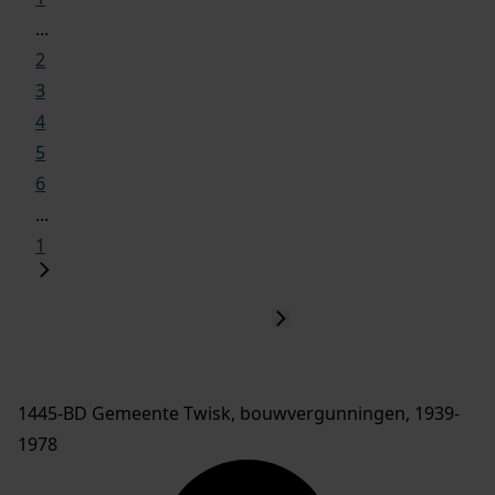
...
2
3
4
5
6
...
1
1445-BD Gemeente Twisk, bouwvergunningen, 1939-
1978