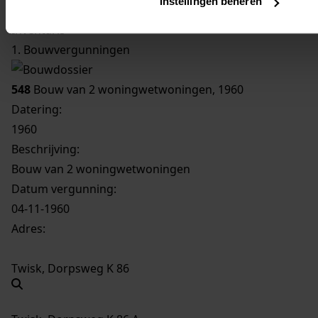
Instellingen beheren
Inventaris
1. Bouwvergunningen
548
Bouw van 2 woningwetwoningen, 1960
Datering
:
1960
Beschrijving:
Bouw van 2 woningwetwoningen
Datum vergunning:
04-11-1960
Adres:
Twisk, Dorpsweg K 86