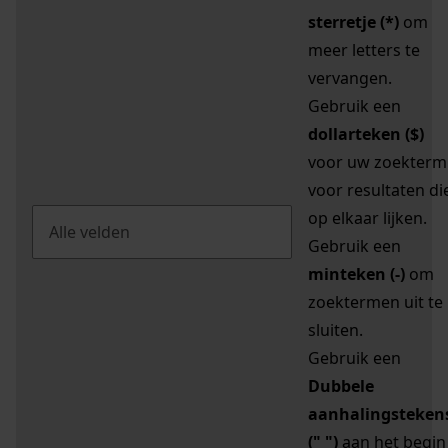
sterretje (*)
om
meer letters te
vervangen.
Gebruik een
dollarteken ($)
voor uw zoekterm
voor resultaten di
op elkaar lijken.
Gebruik een
minteken (-)
om
zoektermen uit te
sluiten.
Gebruik een
Dubbele
aanhalingsteken
(" ")
aan het begin