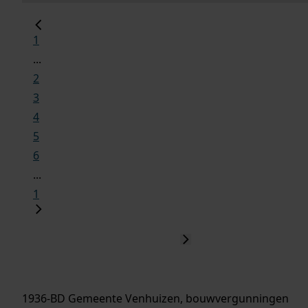
1
...
2
3
4
5
6
...
1
1936-BD Gemeente Venhuizen, bouwvergunningen