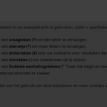
tekens in uw zoekopdracht te gebruiken, zoekt u specifieker
k een
vraagteken (?)
om één letter te vervangen.
k een
sterretje (*)
om meer letters te vervangen.
k een
dollarteken ($)
voor uw zoekterm voor resultaten die o
k een
minteken (-)
om zoektermen uit te sluiten.
k een
Dubbele aanhalingstekens (" ")
aan het begin en ei
tie van woorden te zoeken.
en van het gebruik van deze leestekens en meer zoektips 