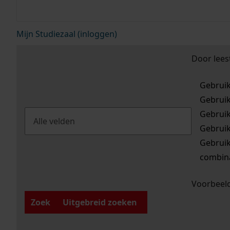
Mijn Studiezaal (inloggen)
Door lees
Gebrui
Gebrui
Gebrui
Gebrui
Gebrui
combina
Voorbeeld
Zoek
Uitgebreid zoeken