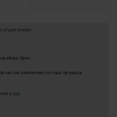
 of juist breder:
p elkaar lijken.
nde van uw zoektermen om naar de exacte
vindt u
hier
.