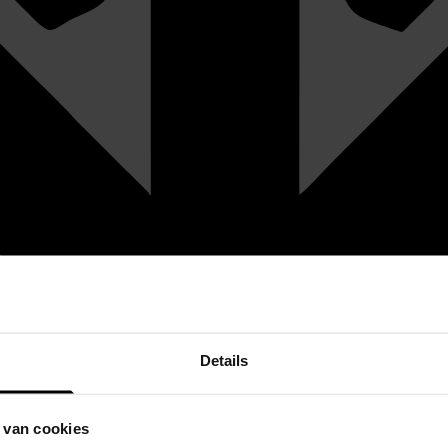
Details
 van cookies