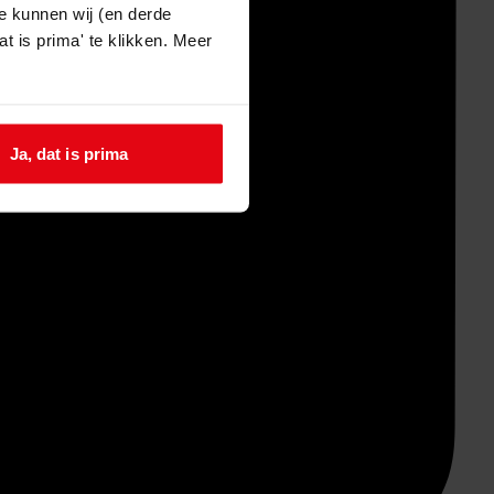
e kunnen wij (en derde
t is prima' te klikken. Meer
Ja, dat is prima