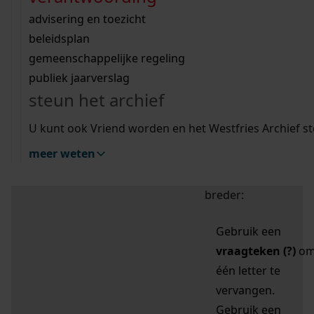
zoektips
Wij helpen u op weg met een aantal zoektips.
bekijk ons geschiedenislokaal
vergunningen
bouwvergunningen
advisering en toezicht
bekijk alle zoektips
beeld en geluid
omgevingsvergunningen
beleidsplan
uitleg nodig?
gemeenschappelijke regeling
publiek jaarverslag
Mijn Studiezaal (inloggen)
Wij helpen u op weg met een aantal zoektips.
steun het archief
bekijk alle zoektips
Door leestekens in
U kunt ook Vriend worden en het Westfries Archief s
uw zoekopdracht te
meer weten
gebruiken, zoekt u
specifieker of juist
breder:
Gebruik een
vraagteken (?)
o
één letter te
vervangen.
Gebruik een