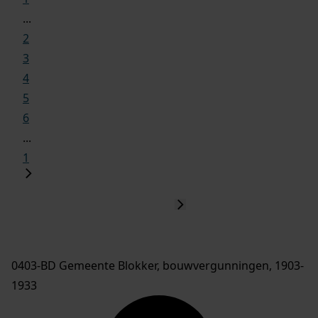
...
2
3
4
5
6
...
1
0403-BD Gemeente Blokker, bouwvergunningen, 1903-
1933