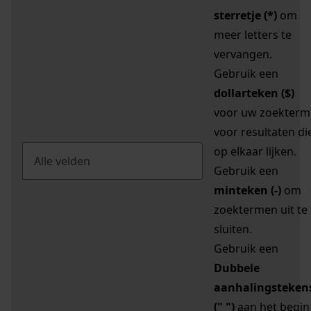
sterretje (*)
om
meer letters te
vervangen.
Gebruik een
dollarteken ($)
voor uw zoekterm
voor resultaten di
op elkaar lijken.
Gebruik een
minteken (-)
om
zoektermen uit te
sluiten.
Gebruik een
Dubbele
aanhalingsteken
(" ")
aan het begin