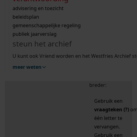
zoektips
Wij helpen u op weg met een aantal zoektips.
bekijk ons geschiedenislokaal
vergunningen
bouwvergunningen
advisering en toezicht
bekijk alle zoektips
beeld en geluid
omgevingsvergunningen
beleidsplan
uitleg nodig?
gemeenschappelijke regeling
publiek jaarverslag
Mijn Studiezaal (inloggen)
Wij helpen u op weg met een aantal zoektips.
steun het archief
bekijk alle zoektips
Door leestekens in
U kunt ook Vriend worden en het Westfries Archief s
uw zoekopdracht te
meer weten
gebruiken, zoekt u
specifieker of juist
breder:
Gebruik een
vraagteken (?)
o
één letter te
vervangen.
Gebruik een