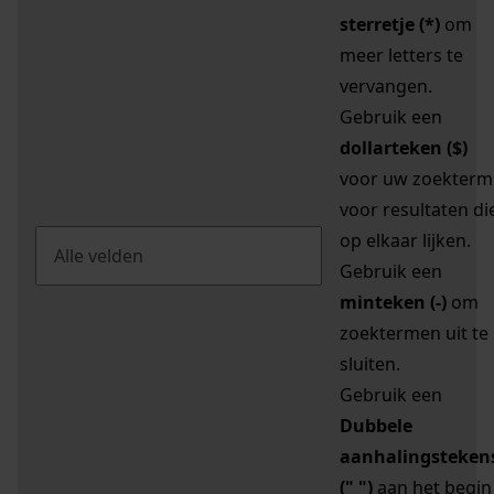
sterretje (*)
om
meer letters te
vervangen.
Gebruik een
dollarteken ($)
voor uw zoekterm
voor resultaten di
op elkaar lijken.
Gebruik een
minteken (-)
om
zoektermen uit te
sluiten.
Gebruik een
Dubbele
aanhalingsteken
(" ")
aan het begin