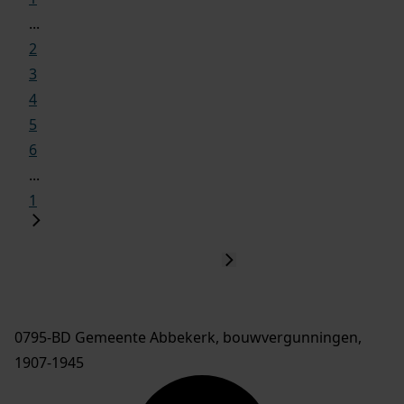
...
2
3
4
5
6
...
1
0795-BD Gemeente Abbekerk, bouwvergunningen,
1907-1945