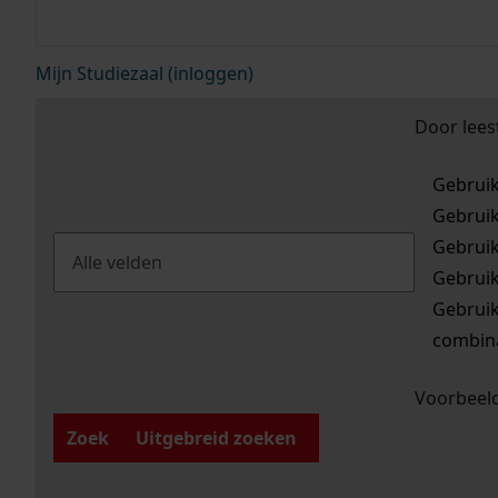
Mijn Studiezaal (inloggen)
Door lees
Gebrui
Gebrui
Gebrui
Gebrui
Gebrui
combina
Voorbeeld
Zoek
Uitgebreid zoeken