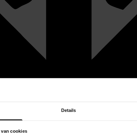
Details
 van cookies