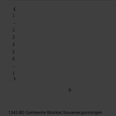
1
...
2
3
4
5
6
...
1
1342-BD Gemeente Blokker, bouwvergunningen