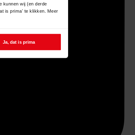
e kunnen wij (en derde
t is prima' te klikken. Meer
Ja, dat is prima