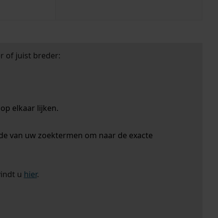
 of juist breder:
p elkaar lijken.
nde van uw zoektermen om naar de exacte
vindt u
hier
.