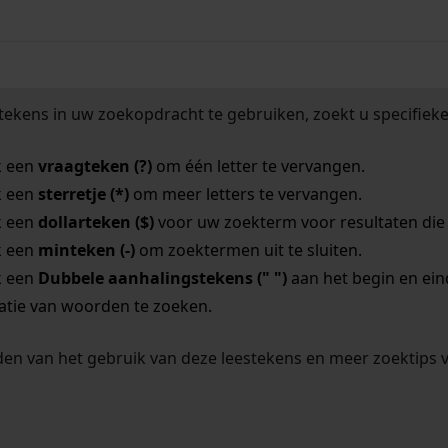
tekens in uw zoekopdracht te gebruiken, zoekt u specifieker
k een
vraagteken (?)
om één letter te vervangen.
k een
sterretje (*)
om meer letters te vervangen.
k een
dollarteken ($)
voor uw zoekterm voor resultaten die o
k een
minteken (-)
om zoektermen uit te sluiten.
k een
Dubbele aanhalingstekens (" ")
aan het begin en ei
tie van woorden te zoeken.
en van het gebruik van deze leestekens en meer zoektips 