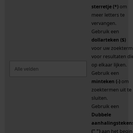
sterretje (*)
om
meer letters te
vervangen.
Gebruik een
dollarteken ($)
voor uw zoekterm
voor resultaten di
op elkaar lijken.
Gebruik een
minteken (-)
om
zoektermen uit te
sluiten.
Gebruik een
Dubbele
aanhalingsteken
(" ")
aan het begin