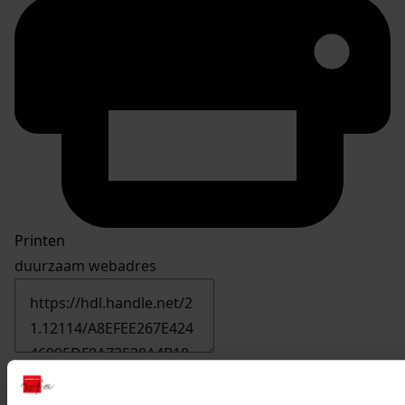
Printen
duurzaam webadres
Inventaris