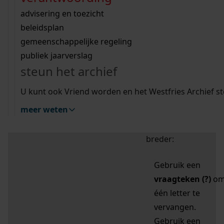
zoektips
Wij helpen u op weg met een aantal zoektips.
bekijk ons geschiedenislokaal
vergunningen
bouwvergunningen
advisering en toezicht
bekijk alle zoektips
beeld en geluid
omgevingsvergunningen
beleidsplan
uitleg nodig?
gemeenschappelijke regeling
publiek jaarverslag
Mijn Studiezaal (inloggen)
Wij helpen u op weg met een aantal zoektips.
steun het archief
bekijk alle zoektips
Door leestekens in
U kunt ook Vriend worden en het Westfries Archief s
uw zoekopdracht te
meer weten
gebruiken, zoekt u
specifieker of juist
breder:
Gebruik een
vraagteken (?)
o
één letter te
vervangen.
Gebruik een