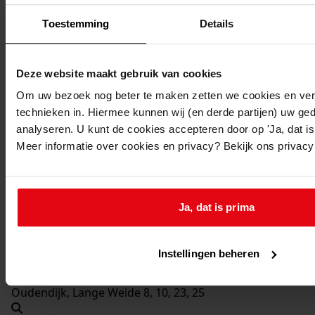
370
Bouw 2 dubbele woningen, 30-11-1961
Toestemming
Details
Datering
:
30-11-1961
Beschrijving:
Deze website maakt gebruik van cookies
Bouw 2 dubbele woningen
Om uw bezoek nog beter te maken zetten we cookies en verg
Datum vergunning:
technieken in. Hiermee kunnen wij (en derde partijen) uw ge
analyseren. U kunt de cookies accepteren door op 'Ja, dat is 
30-11-1961
Meer informatie over cookies en privacy? Bekijk ons privac
Adres:
Oudendijk, Lange Weide 8, 10, 23, 25
Ja, dat is prima
Oudendijk, Lange Weide 8, 10, 23, 25
Instellingen beheren
Oudendijk, Lange Weide 8, 10, 23, 25