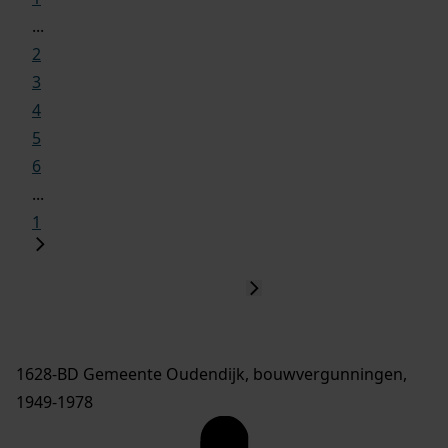
...
2
3
4
5
6
...
1
1628-BD Gemeente Oudendijk, bouwvergunningen,
1949-1978