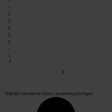
...
2
3
4
5
6
...
1
1638-BD Gemeente Hoorn, bouwvergunningen