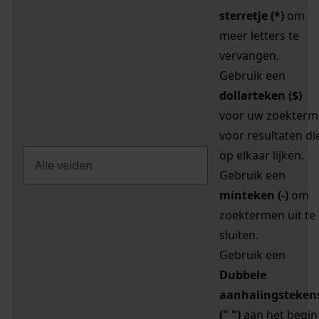
sterretje (*)
om
meer letters te
vervangen.
Gebruik een
dollarteken ($)
voor uw zoekterm
voor resultaten di
op elkaar lijken.
Gebruik een
minteken (-)
om
zoektermen uit te
sluiten.
Gebruik een
Dubbele
aanhalingsteken
(" ")
aan het begin