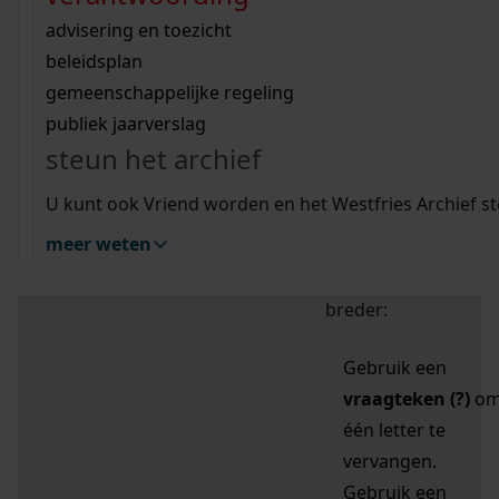
zoektips
Wij helpen u op weg met een aantal zoektips.
bekijk ons geschiedenislokaal
vergunningen
bouwvergunningen
advisering en toezicht
bekijk alle zoektips
beeld en geluid
omgevingsvergunningen
beleidsplan
uitleg nodig?
gemeenschappelijke regeling
publiek jaarverslag
Mijn Studiezaal (inloggen)
Wij helpen u op weg met een aantal zoektips.
steun het archief
bekijk alle zoektips
Door leestekens in
U kunt ook Vriend worden en het Westfries Archief s
uw zoekopdracht te
meer weten
gebruiken, zoekt u
specifieker of juist
breder:
Gebruik een
vraagteken (?)
o
één letter te
vervangen.
Gebruik een