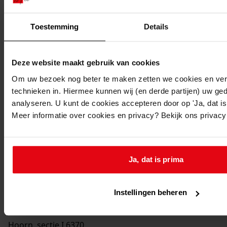
7261
Bouwen van een bedrijfsruimte, 2001
Datering
:
Toestemming
Details
2001
Beschrijving:
Deze website maakt gebruik van cookies
Bouwen van een bedrijfsruimte
Om uw bezoek nog beter te maken zetten we cookies en verg
Datum vergunning:
technieken in. Hiermee kunnen wij (en derde partijen) uw ge
24-04-2001
analyseren. U kunt de cookies accepteren door op 'Ja, dat is 
Adres:
Meer informatie over cookies en privacy? Bekijk ons privac
Hoorn, De Corantijn 61
Perceel:
Ja, dat is prima
Hoorn, sectie I 5977
Instellingen beheren
Hoorn, sectie I 6370