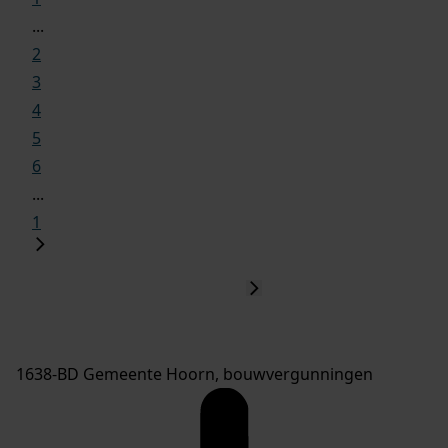
...
2
3
4
5
6
...
1
1638-BD Gemeente Hoorn, bouwvergunningen