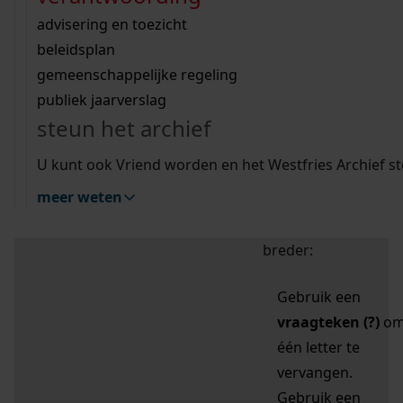
zoektips
Wij helpen u op weg met een aantal zoektips.
bekijk ons geschiedenislokaal
vergunningen
bouwvergunningen
advisering en toezicht
bekijk alle zoektips
beeld en geluid
omgevingsvergunningen
beleidsplan
uitleg nodig?
gemeenschappelijke regeling
publiek jaarverslag
Mijn Studiezaal (inloggen)
Wij helpen u op weg met een aantal zoektips.
steun het archief
bekijk alle zoektips
Door leestekens in
U kunt ook Vriend worden en het Westfries Archief s
uw zoekopdracht te
meer weten
gebruiken, zoekt u
specifieker of juist
breder:
Gebruik een
vraagteken (?)
o
één letter te
vervangen.
Gebruik een