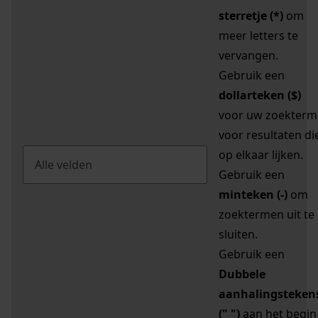
sterretje (*)
om
meer letters te
vervangen.
Gebruik een
dollarteken ($)
voor uw zoekterm
voor resultaten di
op elkaar lijken.
Gebruik een
minteken (-)
om
zoektermen uit te
sluiten.
Gebruik een
Dubbele
aanhalingsteken
(" ")
aan het begin