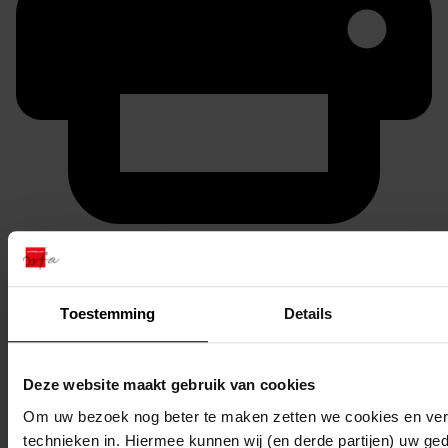
Printen
duurzaam webadres
Toestemming
Details
Inventaris
Deze website maakt gebruik van cookies
Om uw bezoek nog beter te maken zetten we cookies en verg
13
Bouwen van een electrische bemalingsinstallatie,
technieken in. Hiermee kunnen wij (en derde partijen) uw ge