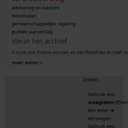
zoektips
Wij helpen u op weg met een aantal zoektips.
bekijk ons geschiedenislokaal
vergunningen
bouwvergunningen
advisering en toezicht
bekijk alle zoektips
beeld en geluid
omgevingsvergunningen
beleidsplan
uitleg nodig?
gemeenschappelijke regeling
publiek jaarverslag
Mijn Studiezaal (inloggen)
Wij helpen u op weg met een aantal zoektips.
steun het archief
bekijk alle zoektips
Door leestekens in
U kunt ook Vriend worden en het Westfries Archief s
uw zoekopdracht te
meer weten
gebruiken, zoekt u
specifieker of juist
breder:
Gebruik een
vraagteken (?)
o
één letter te
vervangen.
Gebruik een