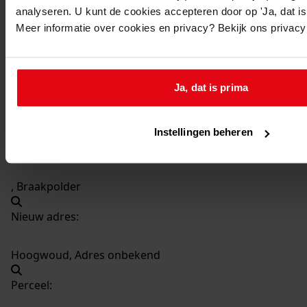
analyseren. U kunt de cookies accepteren door op 'Ja, dat is 
06-12-1950
Meer informatie over cookies en privacy? Bekijk ons privac
Datering
:
06-12-1950
Beschrijving:
Ja, dat is prima
Bouwen van een electrische bemalingsinstallatie
Datum vergunning:
06-12-1950
Instellingen beheren
Adres:
, Braakpolder
Nieuw adres:
Hoogwoud, Adres onbekend
Perceel: