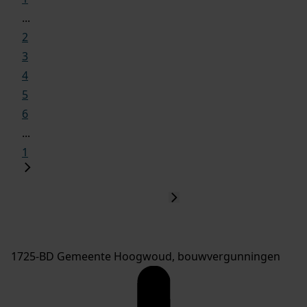
...
2
3
4
5
6
...
1
1725-BD Gemeente Hoogwoud, bouwvergunningen