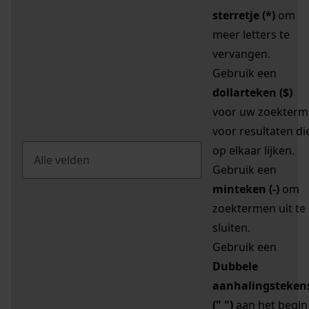
sterretje (*)
om
meer letters te
vervangen.
Gebruik een
dollarteken ($)
voor uw zoekterm
voor resultaten di
op elkaar lijken.
Gebruik een
minteken (-)
om
zoektermen uit te
sluiten.
Gebruik een
Dubbele
aanhalingsteken
(" ")
aan het begin