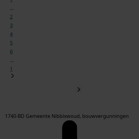
...
2
3
4
5
6
...
1
1740-BD Gemeente Nibbixwoud, bouwvergunningen