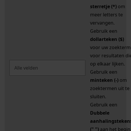
sterretje (*)
om
meer letters te
vervangen.
Gebruik een
dollarteken ($)
voor uw zoekterm
voor resultaten di
op elkaar lijken.
Gebruik een
minteken (-)
om
zoektermen uit te
sluiten.
Gebruik een
Dubbele
aanhalingsteken
(" ")
aan het begin