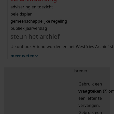
zoektips
Wij helpen u op weg met een aantal zoektips.
bekijk ons geschiedenislokaal
vergunningen
bouwvergunningen
advisering en toezicht
bekijk alle zoektips
beeld en geluid
omgevingsvergunningen
beleidsplan
uitleg nodig?
gemeenschappelijke regeling
publiek jaarverslag
Mijn Studiezaal (inloggen)
Wij helpen u op weg met een aantal zoektips.
steun het archief
bekijk alle zoektips
Door leestekens in
U kunt ook Vriend worden en het Westfries Archief s
uw zoekopdracht te
meer weten
gebruiken, zoekt u
specifieker of juist
breder:
Gebruik een
vraagteken (?)
o
één letter te
vervangen.
Gebruik een