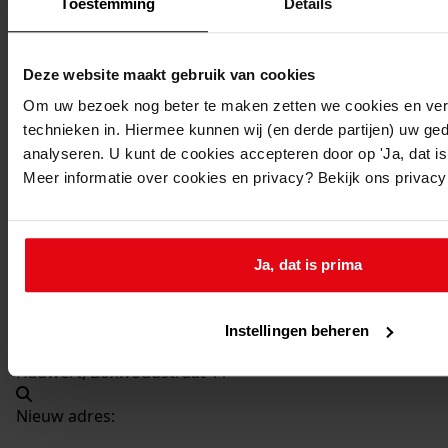
Toestemming
Details
551
Bouw van twee garages (Boxwoudstraat 9 en 11),
1972
Datering
:
Deze website maakt gebruik van cookies
1972
Om uw bezoek nog beter te maken zetten we cookies en verg
Beschrijving:
technieken in. Hiermee kunnen wij (en derde partijen) uw ge
analyseren. U kunt de cookies accepteren door op 'Ja, dat is 
Bouw van twee garages (Boxwoudstraat 9 en 11)
Meer informatie over cookies en privacy? Bekijk ons privac
Datum vergunning:
26-01-1972
Adres:
Ja, dat is prima
Hauwert, Boxwoudstraat 9
Instellingen beheren
Hauwert, Boxwoudstraat 11
Nieuw adres: