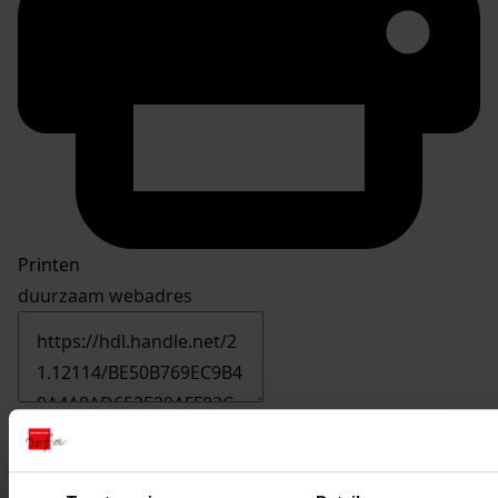
Printen
duurzaam webadres
Inventaris
06. Inv. nrs 501-600