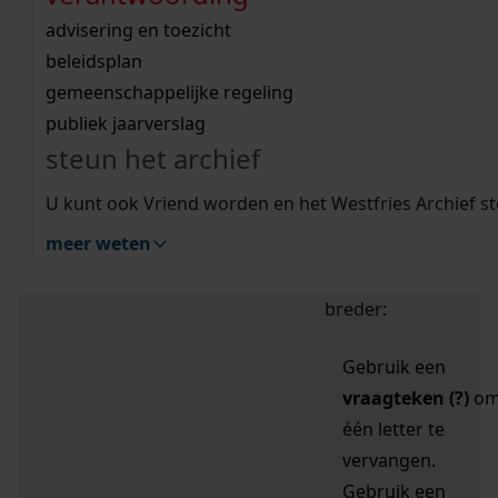
zoektips
Wij helpen u op weg met een aantal zoektips.
bekijk ons geschiedenislokaal
vergunningen
bouwvergunningen
advisering en toezicht
bekijk alle zoektips
beeld en geluid
omgevingsvergunningen
beleidsplan
uitleg nodig?
gemeenschappelijke regeling
publiek jaarverslag
Mijn Studiezaal (inloggen)
Wij helpen u op weg met een aantal zoektips.
steun het archief
bekijk alle zoektips
Door leestekens in
U kunt ook Vriend worden en het Westfries Archief s
uw zoekopdracht te
meer weten
gebruiken, zoekt u
specifieker of juist
breder:
Gebruik een
vraagteken (?)
o
één letter te
vervangen.
Gebruik een