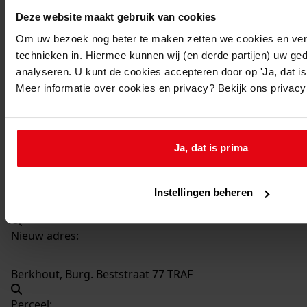
Deze website maakt gebruik van cookies
116
Bouw trafostation, 1970
Om uw bezoek nog beter te maken zetten we cookies en verg
Datering
:
technieken in. Hiermee kunnen wij (en derde partijen) uw ge
1970
analyseren. U kunt de cookies accepteren door op 'Ja, dat is 
Meer informatie over cookies en privacy? Bekijk ons privac
Beschrijving:
Bouw trafostation
Datum vergunning:
08-09-1970
Ja, dat is prima
Adres:
Instellingen beheren
Berkhout, Burgemeerster Beststraat 77 TRAF
Nieuw adres:
Berkhout, Burg. Beststraat 77 TRAF
Perceel: