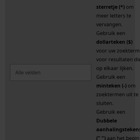
sterretje (*)
om
meer letters te
vervangen.
Gebruik een
dollarteken ($)
voor uw zoekterm
voor resultaten di
op elkaar lijken.
Gebruik een
minteken (-)
om
zoektermen uit te
sluiten.
Gebruik een
Dubbele
aanhalingsteken
(" ")
aan het begin