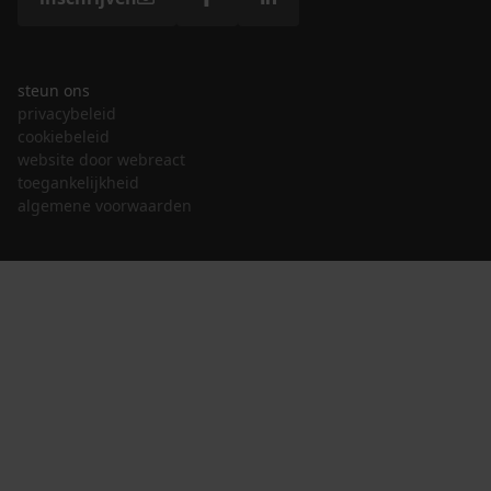
steun ons
privacybeleid
cookiebeleid
website door webreact
toegankelijkheid
algemene voorwaarden