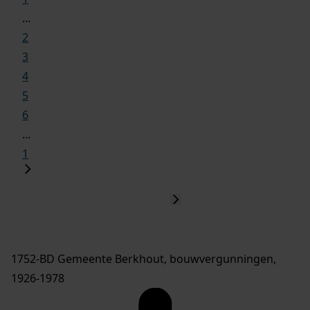
...
2
3
4
5
6
...
1
1752-BD Gemeente Berkhout, bouwvergunningen,
1926-1978