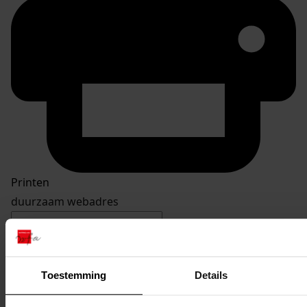
Printen
duurzaam webadres
Toestemming
Details
Inventaris
Inv. nr. 101-200