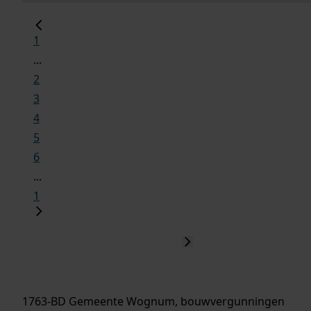
1
...
2
3
4
5
6
...
1
1763-BD Gemeente Wognum, bouwvergunningen