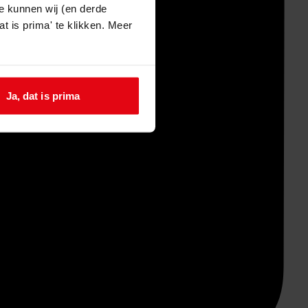
e kunnen wij (en derde
t is prima' te klikken. Meer
Ja, dat is prima