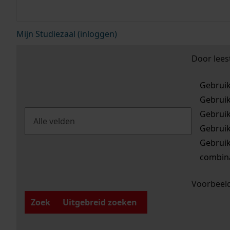
Mijn Studiezaal (inloggen)
Door lees
Gebrui
Gebrui
Gebrui
Gebrui
Gebrui
combina
Voorbeeld
Zoek
Uitgebreid zoeken