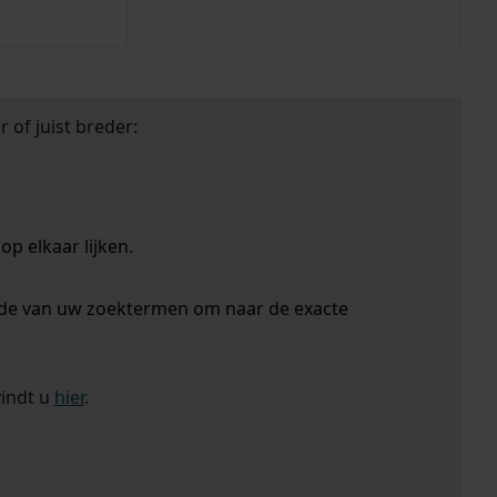
 of juist breder:
p elkaar lijken.
nde van uw zoektermen om naar de exacte
vindt u
hier
.