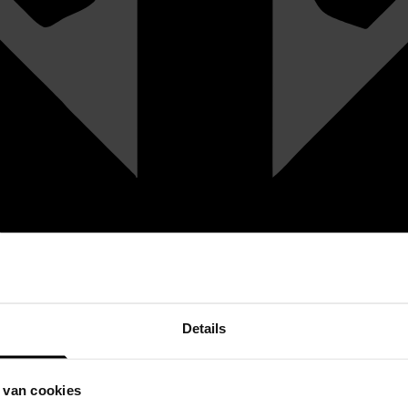
Details
 van cookies