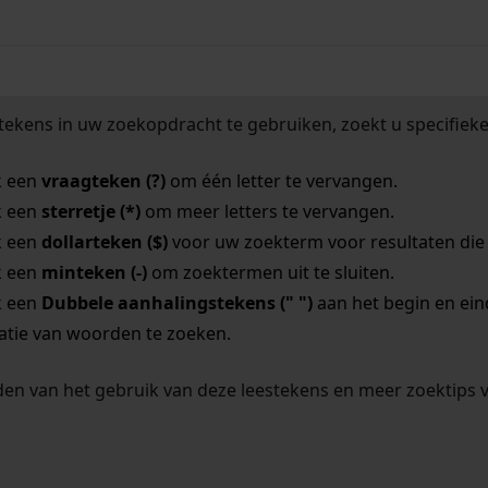
tekens in uw zoekopdracht te gebruiken, zoekt u specifieker
k een
vraagteken (?)
om één letter te vervangen.
k een
sterretje (*)
om meer letters te vervangen.
k een
dollarteken ($)
voor uw zoekterm voor resultaten die o
k een
minteken (-)
om zoektermen uit te sluiten.
k een
Dubbele aanhalingstekens (" ")
aan het begin en ei
tie van woorden te zoeken.
en van het gebruik van deze leestekens en meer zoektips 