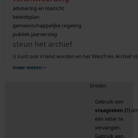
zoektips
Wij helpen u op weg met een aantal zoektips.
bekijk ons geschiedenislokaal
vergunningen
bouwvergunningen
advisering en toezicht
bekijk alle zoektips
beeld en geluid
omgevingsvergunningen
beleidsplan
uitleg nodig?
gemeenschappelijke regeling
publiek jaarverslag
Mijn Studiezaal (inloggen)
Wij helpen u op weg met een aantal zoektips.
steun het archief
bekijk alle zoektips
Door leestekens in
U kunt ook Vriend worden en het Westfries Archief s
uw zoekopdracht te
meer weten
gebruiken, zoekt u
specifieker of juist
breder:
Gebruik een
vraagteken (?)
o
één letter te
vervangen.
Gebruik een