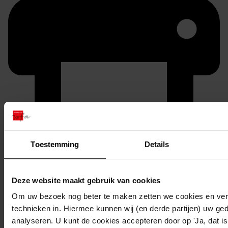
Printen
Toestemming
Details
duurzaam webadres
Deze website maakt gebruik van cookies
Om uw bezoek nog beter te maken zetten we cookies en verg
Inventaris
technieken in. Hiermee kunnen wij (en derde partijen) uw ge
analyseren. U kunt de cookies accepteren door op 'Ja, dat is 
Inv.nr. 3001-3100