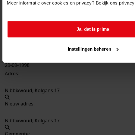
Meer informatie over cookies en privacy? Bekijk ons privac
3052
Het plaatsen van een dakkapel, 1998
Datering
:
Ja, dat is prima
1998
Beschrijving:
Het plaatsen van een dakkapel
Instellingen beheren
Datum vergunning:
29-09-1998
Adres:
Nibbixwoud, Kolgans 17
Nieuw adres:
Nibbixwoud, Kolgans 17
Gemeente: