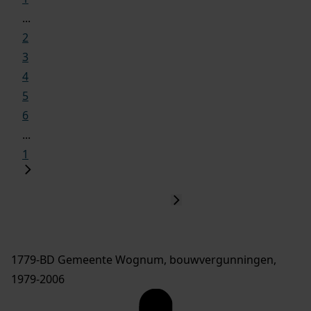
...
2
3
4
5
6
...
1
1779-BD Gemeente Wognum, bouwvergunningen,
1979-2006