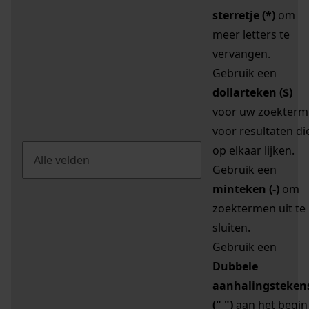
sterretje (*)
om
meer letters te
vervangen.
Gebruik een
dollarteken ($)
voor uw zoekterm
voor resultaten di
op elkaar lijken.
Gebruik een
minteken (-)
om
zoektermen uit te
sluiten.
Gebruik een
Dubbele
aanhalingsteken
(" ")
aan het begin